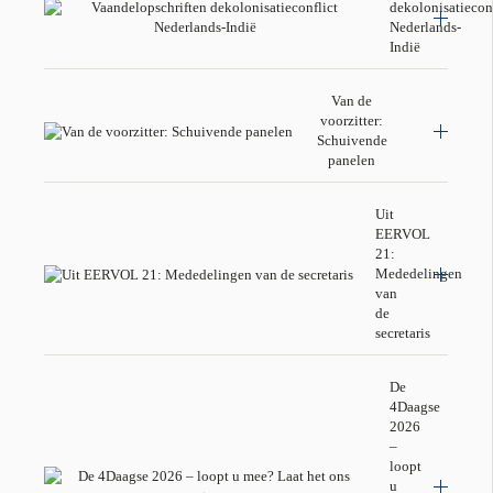
dekolonisatieconf
Nederlands-
Indië
Van de
voorzitter:
Schuivende
panelen
Uit
EERVOL
21:
Mededelingen
van
de
secretaris
De
4Daagse
2026
–
loopt
u