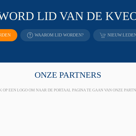
WORD LID VAN DE KVE
RDEN
WAAROM LID WORDEN?
NIEUW:
LEDE
ONZE PARTNERS
K OP EEN LOGO OM NAAR DE PORTAAL PAGINA TE GAAN VAN ONZE PART