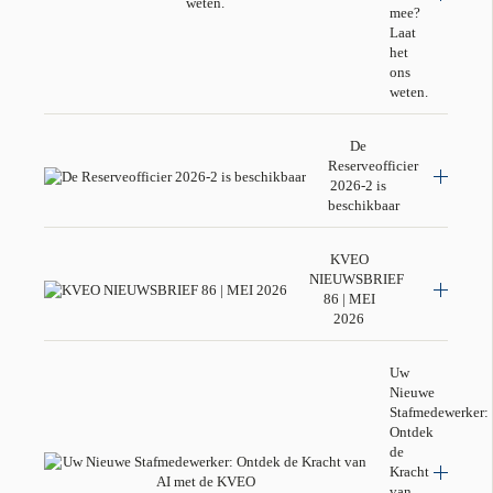
mee?
Laat
het
ons
weten.
De
Reserveofficier
2026-2 is
beschikbaar
KVEO
NIEUWSBRIEF
86 | MEI
2026
Uw
Nieuwe
Stafmedewerker:
Ontdek
de
Kracht
van