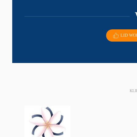
LID WO
KLI