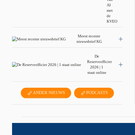
AI
met
de
KVEO
Meest recente
nieuwsbrief KG
De
Reserveofficier
2026 | 1
staat online
ANDER NIEUWS
PODCASTS