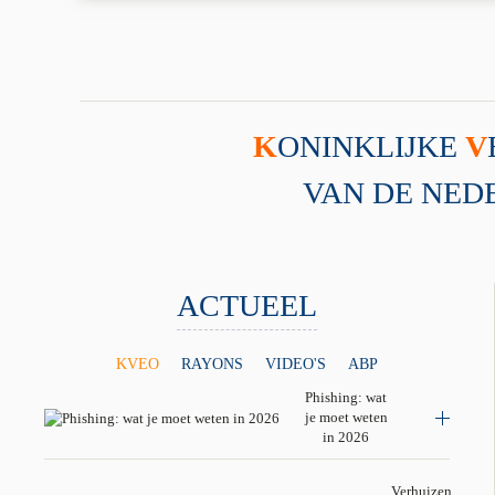
K
ONINKLIJKE
V
VAN DE NEDE
ACTUEEL
KVEO
RAYONS
VIDEO'S
ABP
Phishing: wat
je moet weten
in 2026
Verhuizen