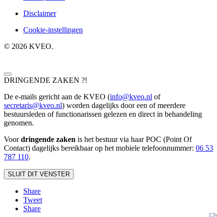
Disclaimer
Cookie-instellingen
©
2026
KVEO.
DRINGENDE ZAKEN ?!
De e-mails gericht aan de KVEO (
info@kveo.nl
of
secretaris@kveo.nl
) worden dagelijks door een of meerdere
bestuursleden of functionarissen gelezen en direct in behandeling
genomen.
Voor
dringende zaken
is het bestuur via haar POC (Point Of
Contact) dagelijks bereikbaar op het mobiele telefoonnum
mer:
06 53
787 110
.
SLUIT DIT VENSTER
Share
Tweet
Share