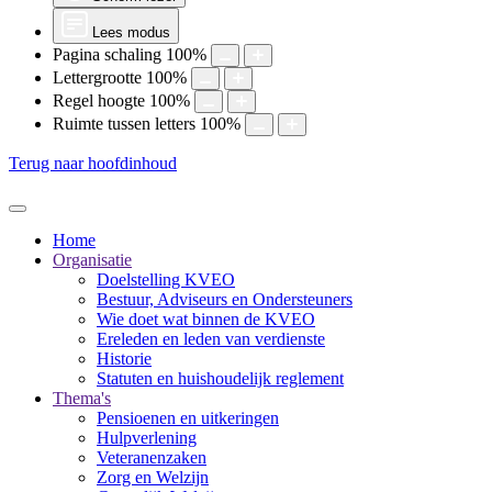
Lees modus
Pagina schaling
100
%
Lettergrootte
100
%
Regel hoogte
100
%
Ruimte tussen letters
100
%
Terug naar hoofdinhoud
Home
Organisatie
Doelstelling KVEO
Bestuur, Adviseurs en Ondersteuners
Wie doet wat binnen de KVEO
Ereleden en leden van verdienste
Historie
Statuten en huishoudelijk reglement
Thema's
Pensioenen en uitkeringen
Hulpverlening
Veteranenzaken
Zorg en Welzijn