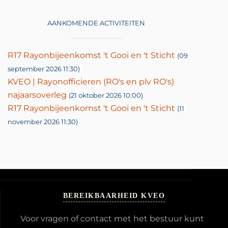
AANKOMENDE ACTIVITEITEN
R17 Rayonbijeenkomst 't Gooi en 't Sticht
(09
september 2026 11:30)
KVEO | Rayonofficieren (RO's en plv RO's)
najaarsoverleg
(21 oktober 2026 10:00)
R17 Rayonbijeenkomst 't Gooi en 't Sticht
(11
november 2026 11:30)
BEREIKBAARHEID KVEO
Voor vragen of contact met het bestuur kunt