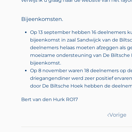
verwijs ik u graag naar de website van het rayon ’
Bijeenkomsten.
Op 13 september hebben 16 deelnemers ku
bijeenkomst in zaal Sandwijck van de Bilt
deelnemers helaas moeten afzeggen als 
moeizame ondersteuning van De Biltsche
bijeenkomst.
Op 8 november waren 18 deelnemers op de 
driegangendiner werd zeer positief ervare
door De Biltsche Hoek hebben de deelnem
Bert van den Hurk RO17
Vorige