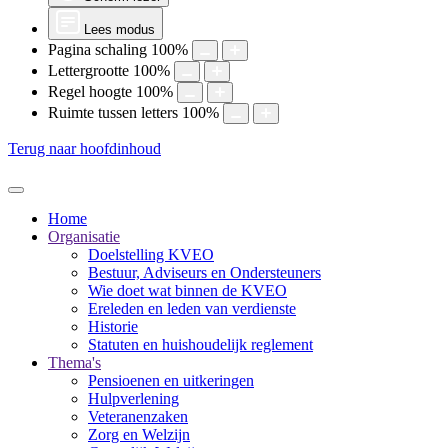
Lees modus
Pagina schaling
100
%
Lettergrootte
100
%
Regel hoogte
100
%
Ruimte tussen letters
100
%
Terug naar hoofdinhoud
Home
Organisatie
Doelstelling KVEO
Bestuur, Adviseurs en Ondersteuners
Wie doet wat binnen de KVEO
Ereleden en leden van verdienste
Historie
Statuten en huishoudelijk reglement
Thema's
Pensioenen en uitkeringen
Hulpverlening
Veteranenzaken
Zorg en Welzijn