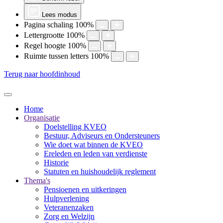
Lees modus
Pagina schaling
100
%
Lettergrootte
100
%
Regel hoogte
100
%
Ruimte tussen letters
100
%
Terug naar hoofdinhoud
Home
Organisatie
Doelstelling KVEO
Bestuur, Adviseurs en Ondersteuners
Wie doet wat binnen de KVEO
Ereleden en leden van verdienste
Historie
Statuten en huishoudelijk reglement
Thema's
Pensioenen en uitkeringen
Hulpverlening
Veteranenzaken
Zorg en Welzijn