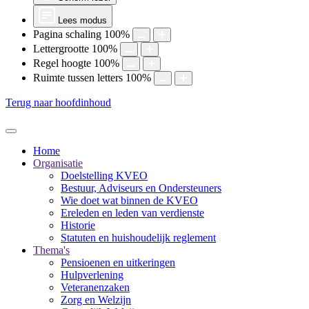
Lees modus
Pagina schaling
100
%
Lettergrootte
100
%
Regel hoogte
100
%
Ruimte tussen letters
100
%
Terug naar hoofdinhoud
Home
Organisatie
Doelstelling KVEO
Bestuur, Adviseurs en Ondersteuners
Wie doet wat binnen de KVEO
Ereleden en leden van verdienste
Historie
Statuten en huishoudelijk reglement
Thema's
Pensioenen en uitkeringen
Hulpverlening
Veteranenzaken
Zorg en Welzijn