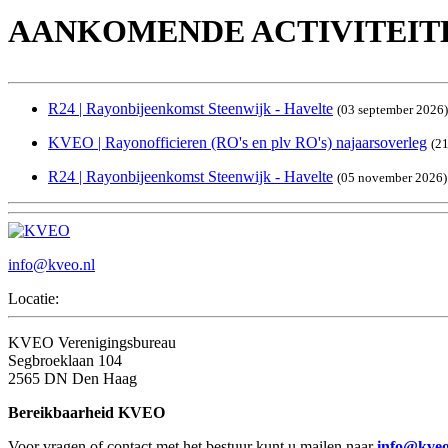
AANKOMENDE ACTIVITEIT
R24 | Rayonbijeenkomst Steenwijk - Havelte
(03 september 2026)
KVEO | Rayonofficieren (RO's en plv RO's) najaarsoverleg
(2
R24 | Rayonbijeenkomst Steenwijk - Havelte
(05 november 2026)
info@kveo.nl
Locatie:
KVEO Verenigingsbureau
Segbroeklaan 104
2565 DN Den Haag
Bereikbaarheid KVEO
Voor vragen of contact met het bestuur kunt u mailen naar
info@kveo