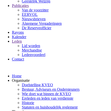
Geestelijk Welzijn
Publicaties
Van de voorzitter
EERVOL
Nieuwsbrieven
Algemene Vergaderingen
De Reserveofficier
Rayons
Kalender
Leden
Lid worden
Merchandise
Ledenvoordeel
Contact
Home
Organisatie
Doelstelling KVEO
Bestuur, Adviseurs en Ondersteuners
Wie doet wat binnen de KVEO
Ereleden en leden van verdienste
Historie
Statuten en huishoudelijk reglement