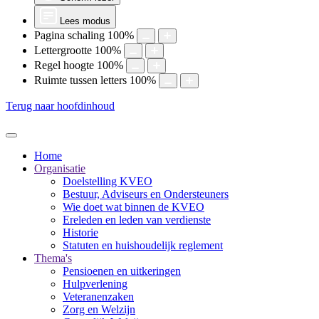
Lees modus
Pagina schaling
100
%
Lettergrootte
100
%
Regel hoogte
100
%
Ruimte tussen letters
100
%
Terug naar hoofdinhoud
Home
Organisatie
Doelstelling KVEO
Bestuur, Adviseurs en Ondersteuners
Wie doet wat binnen de KVEO
Ereleden en leden van verdienste
Historie
Statuten en huishoudelijk reglement
Thema's
Pensioenen en uitkeringen
Hulpverlening
Veteranenzaken
Zorg en Welzijn