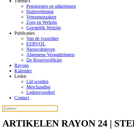
Thema's
Pensioenen en uitkeringen
Hulpverlening
Veteranenzaken
Zorg en Welzijn
Geestelijk Welzijn
Publicaties
Van de voorzitter
EERVOL
Nieuwsbrieven
Algemene Vergaderingen
De Reserveofficier
Rayons
Kalender
Leden
Lid worden
Merchandise
Ledenvoordeel
Contact
ARTIKELEN RAYON 24 | ST