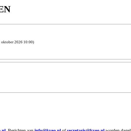
EN
1 oktober 2026 10:00)
.nl
. Berichten aan
info@kveo.nl
of
secretaris@kveo.nl
worden dagelij