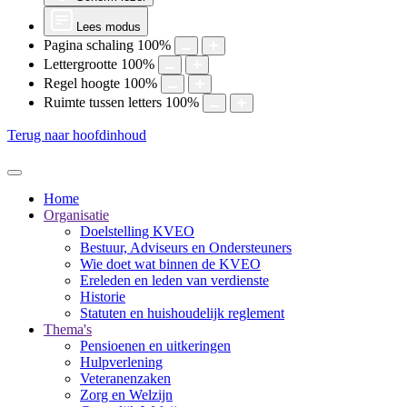
Lees modus
Pagina schaling
100
%
Lettergrootte
100
%
Regel hoogte
100
%
Ruimte tussen letters
100
%
Terug naar hoofdinhoud
Home
Organisatie
Doelstelling KVEO
Bestuur, Adviseurs en Ondersteuners
Wie doet wat binnen de KVEO
Ereleden en leden van verdienste
Historie
Statuten en huishoudelijk reglement
Thema's
Pensioenen en uitkeringen
Hulpverlening
Veteranenzaken
Zorg en Welzijn