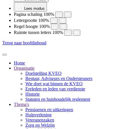
Lees modus
Pagina schaling
100
%
Lettergrootte
100
%
Regel hoogte
100
%
Ruimte tussen letters
100
%
Terug naar hoofdinhoud
Home
Organisatie
Doelstelling KVEO
Bestuur, Adviseurs en Ondersteuners
Wie doet wat binnen de KVEO
Ereleden en leden van verdienste
Historie
Statuten en huishoudelijk reglement
Thema's
Pensioenen en uitkeringen
Hulpverlening
Veteranenzaken
Zorg en Welzijn