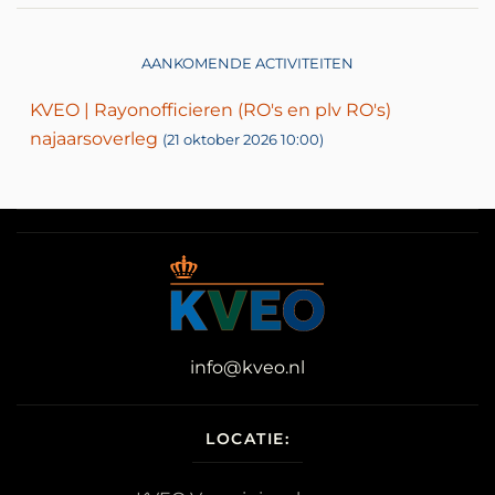
AANKOMENDE ACTIVITEITEN
KVEO | Rayonofficieren (RO's en plv RO's)
najaarsoverleg
(21 oktober 2026 10:00)
info@kveo.nl
LOCATIE: