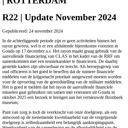
| ROTTERDAM
R22 | Update November 2024
Gepubliceerd: 24 november 2024
In de achterliggende periode zijn er geen activiteiten binnen het
rayon geweest, wel is er een afsluitende bijeenkomst voorzien in
Gouda op 17 december a.s. Het rayon maakt graag gebruik van de
aanvullende financiering van CLAS in het kader van de RRF om
samenkomsten met een reuniekarakter te financieren. De daarbij
gestelde kaders zijn uitvoerbaar en terecht. Als beroepsgroep van
oud officieren is het goed te beseffen dat de ruimere financiele
middelen van de krijgsmacht prioritair aangewend moeten worden
voor de opvoering van de gereedstelling van de militaire middelen.
Het is goed te melden dat het rayon de aanvullende financiele
misselen gaat gebruiken om samen met veteranen uit Gouda in
oktober 2025 een bezoek te brengen aan het vernieuwde Bronbeek
museum,
Punt van zorg is toch de veerkracht van onze doelgroep, als een
antwoord op de toenemende kwetsbaarheid van de vergrijzende
doelgroep is zelfredzaamheid een belangrijk aanknopingspunt.
Weerbaarheid van de samenleving en de afhankelijkheid van de