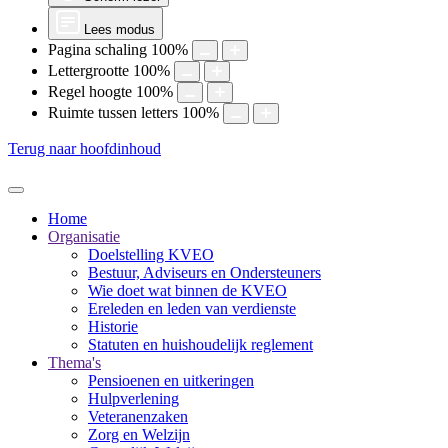
Lees modus
Pagina schaling
100
%
Lettergrootte
100
%
Regel hoogte
100
%
Ruimte tussen letters
100
%
Terug naar hoofdinhoud
Home
Organisatie
Doelstelling KVEO
Bestuur, Adviseurs en Ondersteuners
Wie doet wat binnen de KVEO
Ereleden en leden van verdienste
Historie
Statuten en huishoudelijk reglement
Thema's
Pensioenen en uitkeringen
Hulpverlening
Veteranenzaken
Zorg en Welzijn