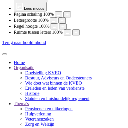
Lees modus
Pagina schaling
100
%
Lettergrootte
100
%
Regel hoogte
100
%
Ruimte tussen letters
100
%
Terug naar hoofdinhoud
Home
Organisatie
Doelstelling KVEO
Bestuur, Adviseurs en Ondersteuners
Wie doet wat binnen de KVEO
Ereleden en leden van verdienste
Historie
Statuten en huishoudelijk reglement
Thema's
Pensioenen en uitkeringen
Hulpverlening
Veteranenzaken
Zorg en Welzijn