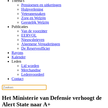
Thema's
Pensioenen en uitkeringen
Hulpverlening
Veteranenzaken
Zorg en Welzijn
Geestelijk Welzijn
Publicaties
Van de voorzitter
EERVOL
Nieuwsbrieven
Algemene Vergaderingen
De Reserveofficier
Rayons
Kalender
Leden
Lid worden
Merchandise
Ledenvoordeel
Contact
Het Ministerie van Defensie verhoogt de
Alert State naar A+