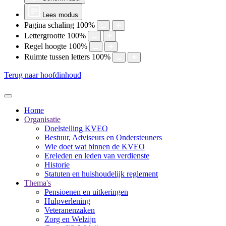
Lees modus
Pagina schaling
100
%
Lettergrootte
100
%
Regel hoogte
100
%
Ruimte tussen letters
100
%
Terug naar hoofdinhoud
Home
Organisatie
Doelstelling KVEO
Bestuur, Adviseurs en Ondersteuners
Wie doet wat binnen de KVEO
Ereleden en leden van verdienste
Historie
Statuten en huishoudelijk reglement
Thema's
Pensioenen en uitkeringen
Hulpverlening
Veteranenzaken
Zorg en Welzijn