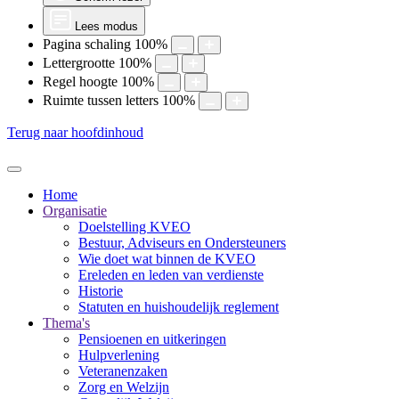
Lees modus
Pagina schaling
100
%
Lettergrootte
100
%
Regel hoogte
100
%
Ruimte tussen letters
100
%
Terug naar hoofdinhoud
Home
Organisatie
Doelstelling KVEO
Bestuur, Adviseurs en Ondersteuners
Wie doet wat binnen de KVEO
Ereleden en leden van verdienste
Historie
Statuten en huishoudelijk reglement
Thema's
Pensioenen en uitkeringen
Hulpverlening
Veteranenzaken
Zorg en Welzijn