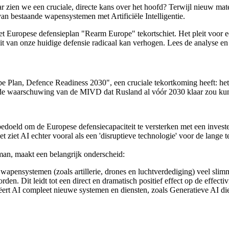
 zien we een cruciale, directe kans over het hoofd? Terwijl nieuw mat
van bestaande wapensystemen met Artificiële Intelligentie.
het Europese defensieplan "Rearm Europe" tekortschiet. Het pleit voor
teit van onze huidige defensie radicaal kan verhogen. Lees de analyse e
lan, Defence Readiness 2030", een cruciale tekortkoming heeft: het ont
zien de waarschuwing van de MIVD dat Rusland al vóór 2030 klaar zou 
doeld om de Europese defensiecapaciteit te versterken met een invest
et ziet AI echter vooral als een 'disruptieve technologie' voor de lange 
man, maakt een belangrijk onderscheid:
apensystemen (zoals artillerie, drones en luchtverdediging) veel slimm
den. Dit leidt tot een direct en dramatisch positief effect op de effecti
ëert AI compleet nieuwe systemen en diensten, zoals Generatieve AI d