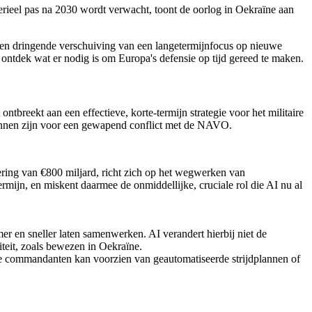
erieel pas na 2030 wordt verwacht, toont de oorlog in Oekraïne aan
 een dringende verschuiving van een langetermijnfocus op nieuwe
n ontdek wat er nodig is om Europa's defensie op tijd gereed te maken.
breekt aan een effectieve, korte-termijn strategie voor het militaire
kunnen zijn voor een gewapend conflict met de NAVO.
ering van €800 miljard, richt zich op het wegwerken van
termijn, en miskent daarmee de onmiddellijke, cruciale rol die AI nu al
er en sneller laten samenwerken. AI verandert hierbij niet de
viteit, zoals bewezen in Oekraïne.
ie commandanten kan voorzien van geautomatiseerde strijdplannen of