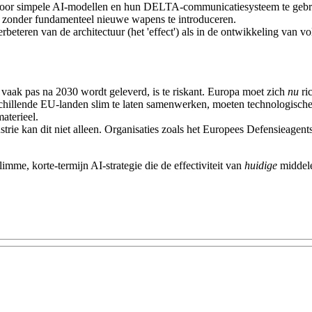
. Door simpele AI-modellen en hun DELTA-communicatiesysteem te gebrui
, zonder fundamenteel nieuwe wapens te introduceren.
erbeteren van de architectuur (het 'effect') als in de ontwikkeling van v
vaak pas na 2030 wordt geleverd, is te riskant. Europa moet zich
nu
ric
illende EU-landen slim te laten samenwerken, moeten technologische
aterieel.
trie kan dit niet alleen. Organisaties zoals het Europees Defensieage
imme, korte-termijn AI-strategie die de effectiviteit van
huidige
middelen