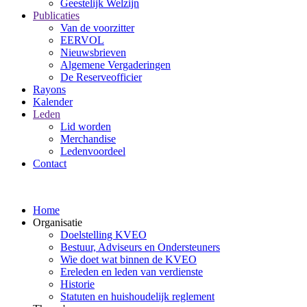
Geestelijk Welzijn
Publicaties
Van de voorzitter
EERVOL
Nieuwsbrieven
Algemene Vergaderingen
De Reserveofficier
Rayons
Kalender
Leden
Lid worden
Merchandise
Ledenvoordeel
Contact
Home
Organisatie
Doelstelling KVEO
Bestuur, Adviseurs en Ondersteuners
Wie doet wat binnen de KVEO
Ereleden en leden van verdienste
Historie
Statuten en huishoudelijk reglement