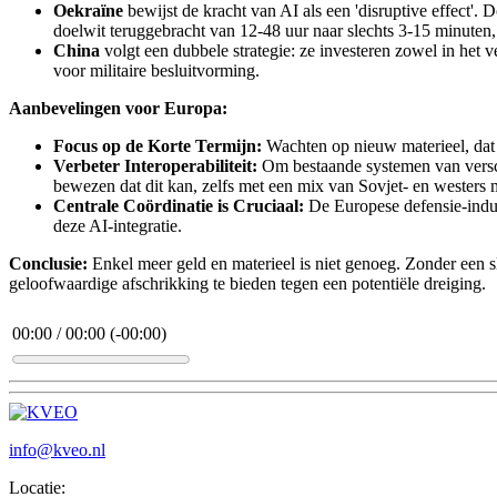
Oekraïne
bewijst de kracht van AI als een 'disruptive effect'
doelwit teruggebracht van 12-48 uur naar slechts 3-15 minuten
China
volgt een dubbele strategie: ze investeren zowel in het v
voor militaire besluitvorming.
Aanbevelingen voor Europa:
Focus op de Korte Termijn:
Wachten op nieuw materieel, dat 
Verbeter Interoperabiliteit:
Om bestaande systemen van versch
bewezen dat dit kan, zelfs met een mix van Sovjet- en westers m
Centrale Coördinatie is Cruciaal:
De Europese defensie-indus
deze AI-integratie.
Conclusie:
Enkel meer geld en materieel is niet genoeg. Zonder een sl
geloofwaardige afschrikking te bieden tegen een potentiële dreiging.
00:00
/
00:00
(
-00:00
)
info@kveo.nl
Locatie: