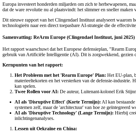
Europa investeert honderden miljarden om zich te herbewapenen, maar
dat de ware revolutie nu al plaatsvindt: het slimmer en sneller maken 
Dit nieuwe rapport van het Clingendael Instituut analyseert waarom 
technologieën naar een direct toepasbare AI-strategie die de effectivi
Samenvatting: ReArm Europe (Clingendael Instituut, juni 2025)
Het rapport waarschuwt dat het Europese defensieplan, "Rearm Europe P
gebruik van Artificiële Intelligentie (AI). Dit is zorgwekkend, ge
Kernpunten van het rapport:
Het Probleem met het 'Rearm Europe' Plan:
Het EU-plan, be
materieeltekorten en het versterken van de defensie-industrie. H
kan spelen.
Twee Rollen voor AI:
De auteur, Luitenant-kolonel Erik Stijn
AI als 'Disruptive Effect' (Korte Termijn):
AI kan bestaande w
systemen zelf, maar de 'architectuur' van hoe ze geïntegreerd wor
AI als 'Disruptive Technology' (Lange Termijn):
Hierbij cre
inlichtingenanalyses.
Lessen uit Oekraïne en China: