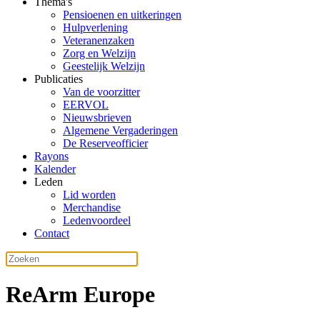
Thema's
Pensioenen en uitkeringen
Hulpverlening
Veteranenzaken
Zorg en Welzijn
Geestelijk Welzijn
Publicaties
Van de voorzitter
EERVOL
Nieuwsbrieven
Algemene Vergaderingen
De Reserveofficier
Rayons
Kalender
Leden
Lid worden
Merchandise
Ledenvoordeel
Contact
ReArm Europe