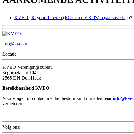
KVEO | Rayonofficieren (RO's en plv RO's) najaarsoverleg
(2
info@kveo.nl
Locatie:
KVEO Verenigingsbureau
Segbroeklaan 104
2565 DN Den Haag
Bereikbaarheid KVEO
Voor vragen of contact met het bestuur kunt u mailen naar
info@kveo
verbeteren.
Volg ons: