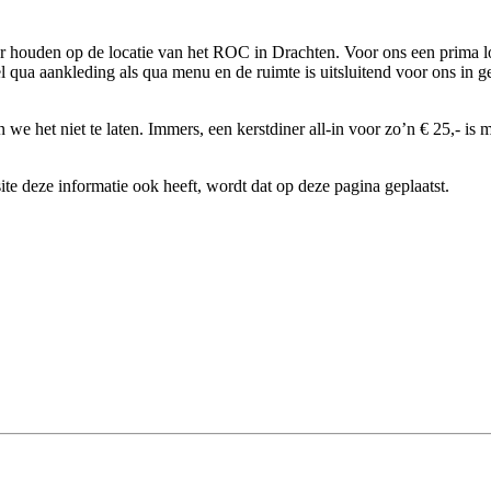
er
houden op de locatie van het ROC in
Drachten. Voor ons een prima l
l qua aankleding als
qua menu en de ruimte is uitsluitend
voor ons in g
en we
het niet te laten. Immers, een kerstdiner
all-in voor zo’n € 25,- is
e deze informatie ook heeft, wordt dat op deze pagina geplaatst.