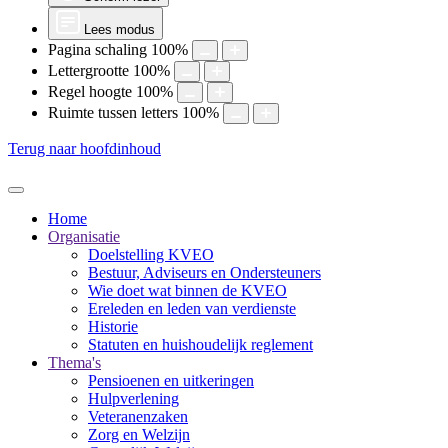
Lees modus
Pagina schaling
100
%
Lettergrootte
100
%
Regel hoogte
100
%
Ruimte tussen letters
100
%
Terug naar hoofdinhoud
Home
Organisatie
Doelstelling KVEO
Bestuur, Adviseurs en Ondersteuners
Wie doet wat binnen de KVEO
Ereleden en leden van verdienste
Historie
Statuten en huishoudelijk reglement
Thema's
Pensioenen en uitkeringen
Hulpverlening
Veteranenzaken
Zorg en Welzijn