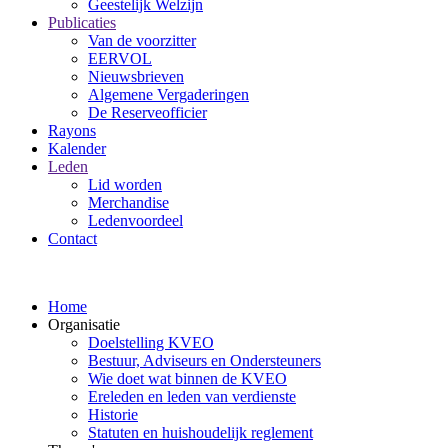
Geestelijk Welzijn
Publicaties
Van de voorzitter
EERVOL
Nieuwsbrieven
Algemene Vergaderingen
De Reserveofficier
Rayons
Kalender
Leden
Lid worden
Merchandise
Ledenvoordeel
Contact
Home
Organisatie
Doelstelling KVEO
Bestuur, Adviseurs en Ondersteuners
Wie doet wat binnen de KVEO
Ereleden en leden van verdienste
Historie
Statuten en huishoudelijk reglement