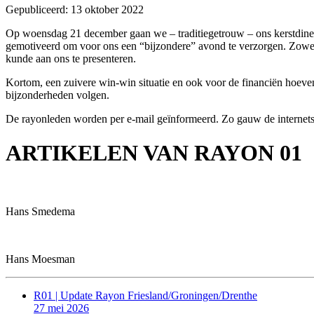
Gepubliceerd: 13 oktober 2022
Op woensdag 21 december gaan
we – traditiegetrouw – ons kerstdin
gemotiveerd om
voor ons een “bijzondere” avond te
verzorgen. Zowe
kunde aan ons te presenteren
.
Kortom, een zuivere win-win situatie
en ook voor de financiën hoev
bijzonderheden volgen.
De rayonleden worden per e-mail geïnformeerd. Zo gauw de internetsit
ARTIKELEN VAN RAYON 01
Hans Smedema
Hans Moesman
R01 | Update Rayon Friesland/Groningen/Drenthe
27 mei 2026