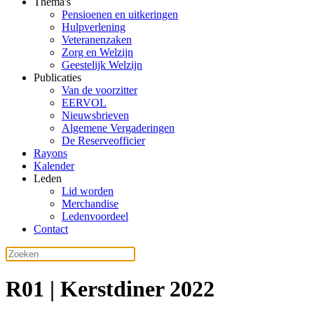
Thema's
Pensioenen en uitkeringen
Hulpverlening
Veteranenzaken
Zorg en Welzijn
Geestelijk Welzijn
Publicaties
Van de voorzitter
EERVOL
Nieuwsbrieven
Algemene Vergaderingen
De Reserveofficier
Rayons
Kalender
Leden
Lid worden
Merchandise
Ledenvoordeel
Contact
R01 | Kerstdiner 2022