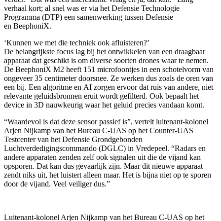
verhaal kort; al snel was er via het Defensie Technologie
Programma (DTP) een samenwerking tussen Defensie
en BeephoniX.
‘Kunnen we met die techniek ook afluisteren?’
De belangrijkste focus lag bij het ontwikkelen van een draagbaar
apparaat dat geschikt is om diverse soorten drones waar te nemen.
De BeephoniX M2 heeft 151 microfoontjes in een schotelvorm van
ongeveer 35 centimeter doorsnee. Ze werken dus zoals de oren van
een bij. Een algoritme en AI zorgen ervoor dat ruis van andere, niet
relevante geluidsbronnen eruit wordt gefilterd. Ook bepaalt het
device in 3D nauwkeurig waar het geluid precies vandaan komt.
“Waardevol is dat deze sensor passief is”, vertelt luitenant-kolonel
Arjen Nijkamp van het Bureau C-UAS op het Counter-UAS
Testcenter van het Defensie Grondgebonden
Luchtverdedigingscommando (DGLC) in Vredepeel. “Radars en
andere apparaten zenden zelf ook signalen uit die de vijand kan
opsporen. Dat kan dus gevaarlijk zijn. Maar dit nieuwe apparaat
zendt niks uit, het luistert alleen maar. Het is bijna niet op te sporen
door de vijand. Veel veiliger dus.”
Luitenant-kolonel Arjen Nijkamp van het Bureau C-UAS op het