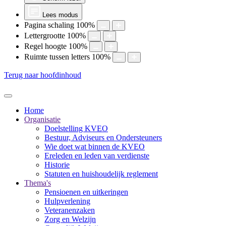
Lees modus
Pagina schaling
100
%
Lettergrootte
100
%
Regel hoogte
100
%
Ruimte tussen letters
100
%
Terug naar hoofdinhoud
Home
Organisatie
Doelstelling KVEO
Bestuur, Adviseurs en Ondersteuners
Wie doet wat binnen de KVEO
Ereleden en leden van verdienste
Historie
Statuten en huishoudelijk reglement
Thema's
Pensioenen en uitkeringen
Hulpverlening
Veteranenzaken
Zorg en Welzijn