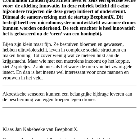
Commando Landstrijdkrachten heeft er zelfs een speciale sectie
voor: de afdeling Innovatie. In deze rubriek belicht dit e-zine
bijzondere trajecten die deze groep initieert of ondersteunt.
Ditmaal de samenwerking met de startup BeephoniX. Dit
bedrijf heeft een microfoonsysteem ontwikkeld waarmee drones
kunnen worden onderkend. De tech erachter is heel innovatief:
het is gebaseerd op de ‘oren’ van een honingbij.
Bijen zijn klein maar fijn. Ze bestuiven bloemen en gewassen,
hebben ultravioletzicht, leven in complexe sociale structuren en
maken honing. Tot zover weinig wat ze meteen linkt aan de
krijgsmacht. Maar wie met een macrolens inzoomt op het koppie,
ziet 2 sprietjes. 2 antennes als het ware: de oren van het zwart-gele
insect. En dan is het ineens wel interessant voor onze mannen en
vrouwen in het veld.
Akoestische sensoren kunnen een belangrijke bijdrage leveren aan
de bescherming van eigen troepen tegen drones.
Klaas-Jan Kakebeeke van BeephoniX.