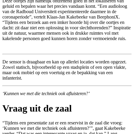
Deze oortjes zijn namelijk ontzettend goed in het lokaliseren van
geluid en bepalen waar het precies vandaan komt. “Een audioloog
van de Radboud Universiteit experimenteerde daarmee in de
coronaperiode”, vertelt Klaas-Jan Kakebeeke van BeephoniX.
“Tijdens een bezoek aan een imker hoorde hij over die oortjes en
dacht: zit daar niet een oplossing in voor slechthorenden?” Inspiratie
uit de natuur, waarmee mensen ook in drukke ruimtes vol met
kakelende personen goed kunnen horen zonder vermoeiende ruis.
De sensor is draagbaar en kan op allerlei locaties worden opgezet.
Zowel statisch, bijvoorbeeld op een stadsplein of een open vlakte,
maar ook mobiel op een voertuig en de bepakking van een
infanterist.
‘Kunnen we met die techniek ook afluisteren?’
Vraag uit de zaal
“Tijdens een presentatie zat er een reservist in de zaal die vroeg:
‘Kunnen we met die techniek ook afluisteren?’”, gaat Kakebeeke
verder. “Dat was een interessante vraag en ja, dat kan.” Lang