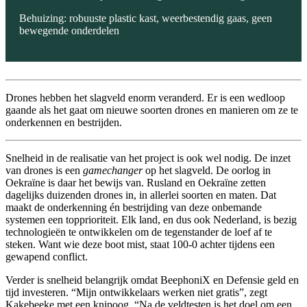
Behuizing: robuuste plastic kast, weerbestendig gaas, geen
bewegende onderdelen
Drones hebben het slagveld enorm veranderd. Er is een wedloop
gaande als het gaat om nieuwe soorten drones en manieren om ze te
onderkennen en bestrijden.
Snelheid in de realisatie van het project is ook wel nodig. De inzet
van
drones
is een
gamechanger
op het slagveld. De oorlog in
Oekraïne is daar het bewijs van. Rusland en Oekraïne zetten
dagelijks duizenden drones in, in allerlei soorten en maten. Dat
maakt de onderkenning én bestrijding van deze onbemande
systemen een topprioriteit. Elk land, en dus ook Nederland, is bezig
technologieën te ontwikkelen om de tegenstander de loef af te
steken. Want wie deze boot mist, staat 100-0 achter tijdens een
gewapend conflict.
Verder is snelheid belangrijk omdat
BeephoniX
en Defensie geld en
tijd investeren. “Mijn ontwikkelaars werken niet gratis”, zegt
Kakebeeke met een knipoog. “Na de veldtesten is het doel om een