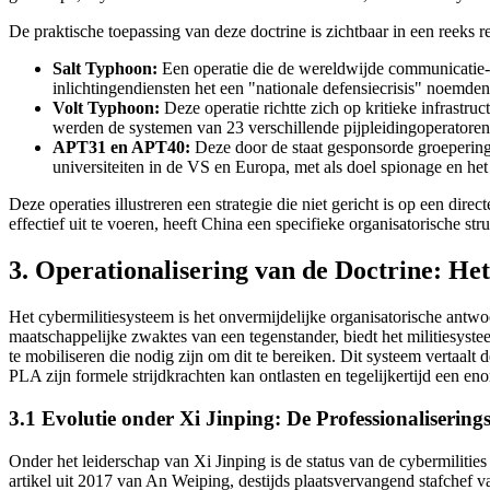
De praktische toepassing van deze doctrine is zichtbaar in een reeks r
Salt Typhoon:
Een operatie die de wereldwijde communicatie-in
inlichtingendiensten het een "nationale defensiecrisis" noemden
Volt Typhoon:
Deze operatie richtte zich op kritieke infrastr
werden de systemen van 23 verschillende pijpleidingoperatore
APT31 en APT40:
Deze door de staat gesponsorde groeperinge
universiteiten in de VS en Europa, met als doel spionage en het
Deze operaties illustreren een strategie die niet gericht is op een di
effectief uit te voeren, heeft China een specifieke organisatorische st
3. Operationalisering van de Doctrine: He
Het cybermilitiesysteem is het onvermijdelijke organisatorische antwo
maatschappelijke zwaktes van een tegenstander, biedt het militiesys
te mobiliseren die nodig zijn om dit te bereiken. Dit systeem vertaal
PLA zijn formele strijdkrachten kan ontlasten en tegelijkertijd een en
3.1 Evolutie onder Xi Jinping: De Professionalisering
Onder het leiderschap van Xi Jinping is de status van de cybermilitie
artikel uit 2017 van An Weiping, destijds plaatsvervangend stafchef