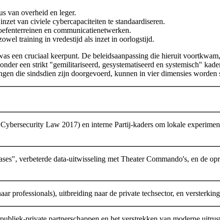
aus van overheid en leger.
nzet van civiele cybercapaciteiten te standaardiseren.
r-oefenterreinen en communicatienetwerken.
owel training in vredestijd als inzet in oorlogstijd.
as een cruciaal keerpunt. De beleidsaanpassing die hieruit voortkwam, 
onder een strikt "gemilitariseerd, gesystematiseerd en systemisch" kade
ingen die sindsdien zijn doorgevoerd, kunnen in vier dimensies worden
ybersecurity Law 2017) en interne Partij-kaders om lokale experimenten
bases", verbeterde data-uitwisseling met Theater Commando's, en de o
aar professionals), uitbreiding naar de private techsector, en versterkin
 publiek-private partnerschappen en het verstrekken van moderne uitru