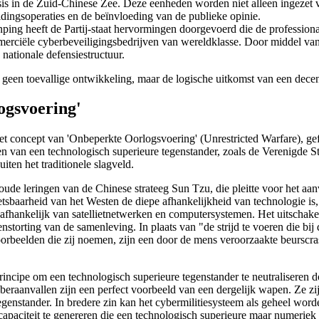
isis in de Zuid-Chinese Zee. Deze eenheden worden niet alleen ingezet
idingsoperaties en de beïnvloeding van de publieke opinie.
ing heeft de Partij-staat hervormingen doorgevoerd die de professionalit
ommerciële cyberbeveiligingsbedrijven van wereldklasse. Door middel v
 nationale defensiestructuur.
s geen toevallige ontwikkeling, maar de logische uitkomst van een decenn
ogsvoering'
is het concept van 'Onbeperkte Oorlogsvoering' (Unrestricted Warfare)
eren van een technologisch superieure tegenstander, zoals de Verenigde 
ten het traditionele slagveld.
oude leringen van de Chinese strateeg Sun Tzu, die pleitte voor het aa
sbaarheid van het Westen de diepe afhankelijkheid van technologie is,
aal afhankelijk van satellietnetwerken en computersystemen. Het uitschak
nstorting van de samenleving. In plaats van "de strijd te voeren die b
orbeelden die zij noemen, zijn een door de mens veroorzaakte beurscr
 principe om een technologisch superieure tegenstander te neutraliseren
eraanvallen zijn een perfect voorbeeld van een dergelijk wapen. Ze zij
egenstander. In bredere zin kan het cybermilitiesysteem als geheel wor
paciteit te genereren die een technologisch superieure maar numeriek