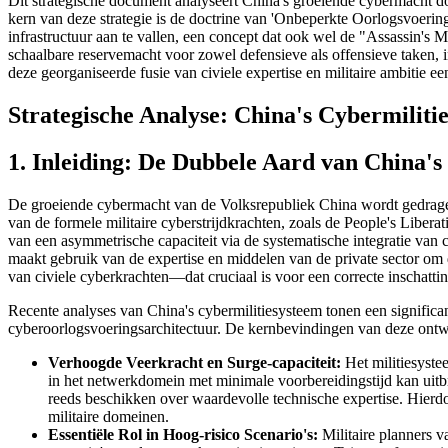
Dit strategische document analyseert China's groeiende cybermacht doo
kern van deze strategie is de doctrine van 'Onbeperkte Oorlogsvoering'
infrastructuur aan te vallen, een concept dat ook wel de "Assassin's
schaalbare reservemacht voor zowel defensieve als offensieve taken, i
deze georganiseerde fusie van civiele expertise en militaire ambitie e
Strategische Analyse: China's Cybermiliti
1. Inleiding: De Dubbele Aard van China'
De groeiende cybermacht van de Volksrepubliek China wordt gedragen 
van de formele militaire cyberstrijdkrachten, zoals de People's Libe
van een asymmetrische capaciteit via de systematische integratie van c
maakt gebruik van de expertise en middelen van de private sector om de
van civiele cyberkrachten—dat cruciaal is voor een correcte inschattin
Recente analyses van China's cybermilitiesysteem tonen een significan
cyberoorlogsvoeringsarchitectuur. De kernbevindingen van deze ontwi
Verhoogde Veerkracht en Surge-capaciteit:
Het militiesyste
in het netwerkdomein met minimale voorbereidingstijd kan uitbre
reeds beschikken over waardevolle technische expertise. Hierdoo
militaire domeinen.
Essentiële Rol in Hoog-risico Scenario's:
Militaire planners v