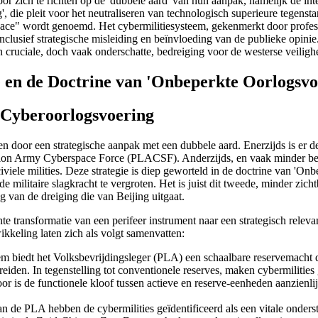
r zich te richten op de 'dubbele aard' van hun aanpak, namelijk de inte
, die pleit voor het neutraliseren van technologisch superieure tegenst
 Mace" wordt genoemd. Het cybermilitiesysteem, gekenmerkt door profes
nclusief strategische misleiding en beïnvloeding van de publieke opinie
en cruciale, doch vaak onderschatte, bedreiging voor de westerse veiligh
e en de Doctrine van 'Onbeperkte Oorlogsvo
s Cyberoorlogsvoering
door een strategische aanpak met een dubbele aard. Enerzijds is er d
ration Army Cyberspace Force (PLACSF). Anderzijds, en vaak minder bel
iviele milities. Deze strategie is diep geworteld in de doctrine van 'On
 militaire slagkracht te vergroten. Het is juist dit tweede, minder zic
g van de dreiging die van Beijing uitgaat.
te transformatie van een perifeer instrument naar een strategisch rele
kkeling laten zich als volgt samenvatten:
em biedt het Volksbevrijdingsleger (PLA) een schaalbare reservemacht di
iden. In tegenstelling tot conventionele reserves, maken cybermilities
r is de functionele kloof tussen actieve en reserve-eenheden aanzienlijk
an de PLA hebben de cybermilities geïdentificeerd als een vitale onders