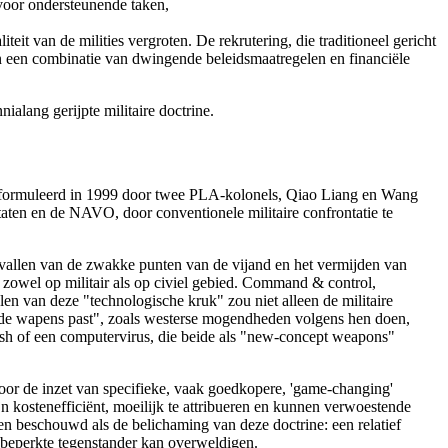
 voor ondersteunende taken,
eit van de milities vergroten. De rekrutering, die traditioneel gericht
an een combinatie van dwingende beleidsmaatregelen en financiële
ialang gerijpte militaire doctrine.
, geformuleerd in 1999 door twee PLA-kolonels, Qiao Liang en Wang
Staten en de NAVO, door conventionele militaire confrontatie te
nvallen van de zwakke punten van de vijand en het vermijden van
 zowel op militair als op civiel gebied. Command & control,
elen van deze "technologische kruk" zou niet alleen de militaire
ij de wapens past", zoals westerse mogendheden volgens hen doen,
ash of een computervirus, die beide als "new-concept weapons"
 door de inzet van specifieke, vaak goedkopere, 'game-changing'
n kostenefficiënt, moeilijk te attribueren en kunnen verwoestende
den beschouwd als de belichaming van deze doctrine: een relatief
 beperkte tegenstander kan overweldigen.