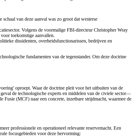
e schaal van deze aanval was zo groot dat westerse
icatiesector. Volgens de voormalige FBI-directeur Christopher Wray
 voor toekomstige aanvallen.
itieke dissidenten, overheidsfunctionarissen, bedrijven en
de technologische fundamenten van de tegenstander. Om deze doctrine
ering' oproept. Waar de doctrine pleit voor het uitbuiten van de
 geval de technologische experts en middelen van de civiele sector—
iele Fusie (MCF) naar een concrete, inzetbare strijdmacht, waarmee de
n meer professionele en operationeel relevante reservemacht. Een
trale focusgebieden voor deze hervorming: