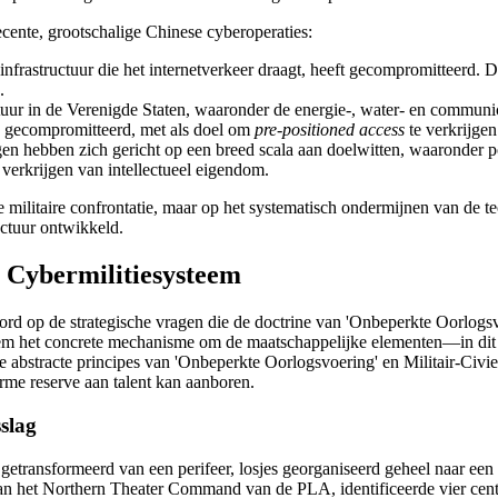
ecente, grootschalige Chinese cyberoperaties:
frastructuur die het internetverkeer draagt, heeft gecompromitteerd. D
.
uctuur in de Verenigde Staten, waaronder de energie-, water- en commun
n gecompromitteerd, met als doel om
pre-positioned access
te verkrijgen
n hebben zich gericht op een breed scala aan doelwitten, waaronder pol
 verkrijgen van intellectueel eigendom.
recte militaire confrontatie, maar op het systematisch ondermijnen van 
ructuur ontwikkeld.
t Cybermilitiesysteem
ord op de strategische vragen die de doctrine van 'Onbeperkte Oorlogsvo
teem het concrete mechanisme om de maatschappelijke elementen—in dit
t de abstracte principes van 'Onbeperkte Oorlogsvoering' en Militair-Civ
orme reserve aan talent kan aanboren.
sslag
s getransformeerd van een perifeer, losjes georganiseerd geheel naar ee
 van het Northern Theater Command van de PLA, identificeerde vier cen