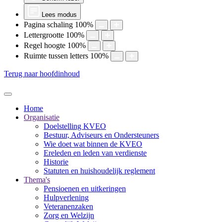
Lees modus
Pagina schaling
100
%
Lettergrootte
100
%
Regel hoogte
100
%
Ruimte tussen letters
100
%
Terug naar hoofdinhoud
Home
Organisatie
Doelstelling KVEO
Bestuur, Adviseurs en Ondersteuners
Wie doet wat binnen de KVEO
Ereleden en leden van verdienste
Historie
Statuten en huishoudelijk reglement
Thema's
Pensioenen en uitkeringen
Hulpverlening
Veteranenzaken
Zorg en Welzijn