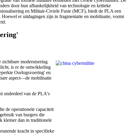
gratie van formele militaire eenheden met civiele cybermilities. De
anders door hun afhankelijkheid van technologie en kritieke
sionalisering en Militair-Civiele Fusie (MCF), biedt de PLA een
. Hoewel er uitdagingen zijn in fragmentatie en mobilisatie, vormt
eid.
ering'
e zichtbare modernisering
icht, is er de ontwikkeling
beperkte Oorlogsvoering' en
htbare aspect—de mobilisatie
vant onderdeel van de PLA's
e de operationele capaciteit
 gebruik van burgers die
 kleiner dan in traditionele
teunende kracht in specifieke