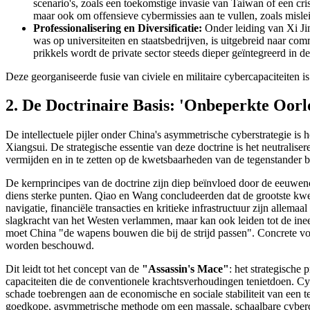
scenario's, zoals een toekomstige invasie van Taiwan of een cr
maar ook om offensieve cybermissies aan te vullen, zoals misle
Professionalisering en Diversificatie:
Onder leiding van Xi Jinp
was op universiteiten en staatsbedrijven, is uitgebreid naar c
prikkels wordt de private sector steeds dieper geïntegreerd in de
Deze georganiseerde fusie van civiele en militaire cybercapaciteiten i
2. De Doctrinaire Basis: 'Onbeperkte Oorl
De intellectuele pijler onder China's asymmetrische cyberstrategie 
Xiangsui. De strategische essentie van deze doctrine is het neutralis
vermijden en in te zetten op de kwetsbaarheden van de tegenstander bui
De kernprincipes van de doctrine zijn diep beïnvloed door de eeuwen
diens sterke punten. Qiao en Wang concludeerden dat de grootste kwet
navigatie, financiële transacties en kritieke infrastructuur zijn allem
slagkracht van het Westen verlammen, maar kan ook leiden tot de inee
moet China "de wapens bouwen die bij de strijd passen". Concrete vo
worden beschouwd.
Dit leidt tot het concept van de
"Assassin's Mace"
: het strategische
capaciteiten die de conventionele krachtsverhoudingen tenietdoen. Cyb
schade toebrengen aan de economische en sociale stabiliteit van een t
goedkope, asymmetrische methode om een massale, schaalbare cyberca