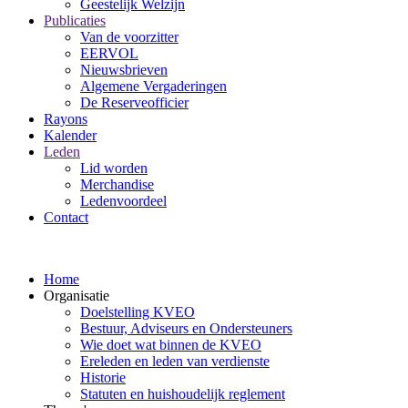
Geestelijk Welzijn
Publicaties
Van de voorzitter
EERVOL
Nieuwsbrieven
Algemene Vergaderingen
De Reserveofficier
Rayons
Kalender
Leden
Lid worden
Merchandise
Ledenvoordeel
Contact
Home
Organisatie
Doelstelling KVEO
Bestuur, Adviseurs en Ondersteuners
Wie doet wat binnen de KVEO
Ereleden en leden van verdienste
Historie
Statuten en huishoudelijk reglement