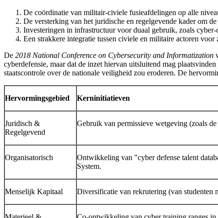
De coördinatie van militair-civiele fusieafdelingen op alle nive
De versterking van het juridische en regelgevende kader om de i
Investeringen in infrastructuur voor duaal gebruik, zoals cybe
Een strakkere integratie tussen civiele en militaire actoren voor z
De
2018 National Conference on Cybersecurity and Informatization
w
cyberdefensie, maar dat de inzet hiervan uitsluitend mag plaatsvinden 
staatscontrole over de nationale veiligheid zou eroderen. De hervorm
Hervormingsgebied
Kerninitiatieven
Juridisch &
Gebruik van permissieve wetgeving (zoals de C
Regelgevend
Organisatorisch
Ontwikkeling van "cyber defense talent data
System.
Menselijk Kapitaal
Diversificatie van rekrutering (van studenten n
Materieel &
Co-ontwikkeling van cyber training ranges in