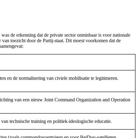
was de erkenning dat de private sector onmisbaar is voor nationale
r van toezicht door de Partij-staat. Dit moest voorkomen dat de
 samengevat:
 en de normalisering van civiele mobilisatie te legitimeren.
prichting van een nieuw Joint Command Organization and Operation
g van technische training en politiek-ideologische educatie.
sting (zoals commandovoertuigen en voor BeiDou-satellieten