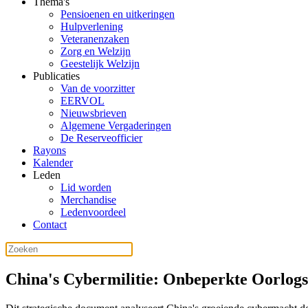
Thema's
Pensioenen en uitkeringen
Hulpverlening
Veteranenzaken
Zorg en Welzijn
Geestelijk Welzijn
Publicaties
Van de voorzitter
EERVOL
Nieuwsbrieven
Algemene Vergaderingen
De Reserveofficier
Rayons
Kalender
Leden
Lid worden
Merchandise
Ledenvoordeel
Contact
China's Cybermilitie: Onbeperkte Oorlogs