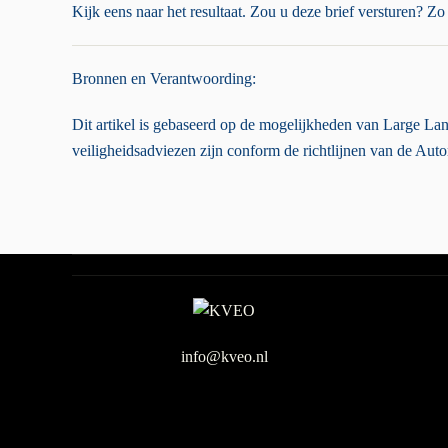
Kijk eens naar het resultaat. Zou u deze brief versturen? Zo
Bronnen en Verantwoording:
Dit artikel is gebaseerd op de mogelijkheden van Large L
veiligheidsadviezen zijn conform de richtlijnen van de Auto
info@kveo.nl