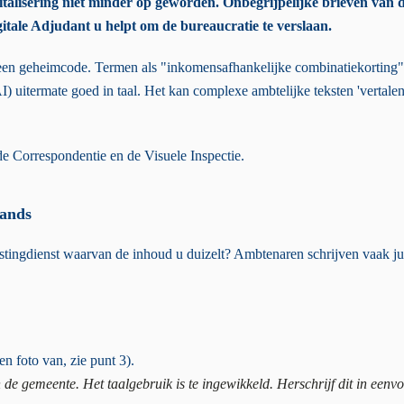
digitalisering niet minder op geworden. Onbegrijpelijke brieven van d
igitale Adjudant u helpt om de bureaucratie te verslaan.
op een geheimcode. Termen als "inkomensafhankelijke combinatiekort
(AI) uitermate goed in taal. Het kan complexe ambtelijke teksten 'verta
e Correspondentie en de Visuele Inspectie.
lands
stingdienst waarvan de inhoud u duizelt? Ambtenaren schrijven vaak j
en foto van, zie punt 3).
 de gemeente. Het taalgebruik is te ingewikkeld. Herschrijf dit in een