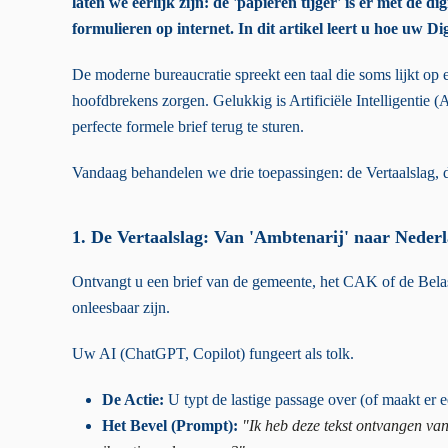
laten we eerlijk zijn: de 'papieren tijger' is er met de 
formulieren op internet. In dit artikel leert u hoe uw D
De moderne bureaucratie spreekt een taal die soms lijkt 
hoofdbrekens zorgen. Gelukkig is Artificiële Intelligentie 
perfecte formele brief terug te sturen.
Vandaag behandelen we drie toepassingen: de Vertaalslag, d
1. De Vertaalslag: Van 'Ambtenarij' naar Neder
Ontvangt u een brief van de gemeente, het CAK of de Bela
onleesbaar zijn.
Uw AI (ChatGPT, Copilot) fungeert als tolk.
De Actie:
U typt de lastige passage over (of maakt er e
Het Bevel (Prompt):
"Ik heb deze tekst ontvangen van