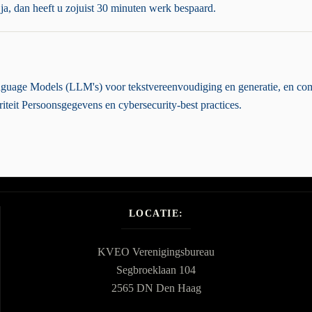
 ja, dan heeft u zojuist 30 minuten werk bespaard.
anguage Models (LLM's) voor tekstvereenvoudiging en generatie, en co
riteit Persoonsgegevens en cybersecurity-best practices.
LOCATIE:
KVEO Verenigingsbureau
Segbroeklaan 104
2565 DN Den Haag