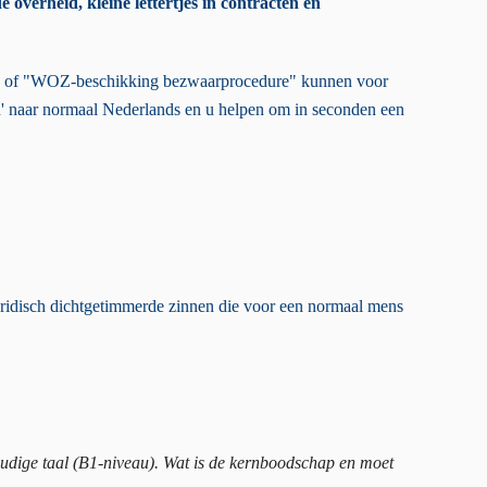
e overheid, kleine lettertjes in contracten en
ing" of "WOZ-beschikking bezwaarprocedure" kunnen voor
len' naar normaal Nederlands en u helpen om in seconden een
uridisch dichtgetimmerde zinnen die voor een normaal mens
voudige taal (B1-niveau). Wat is de kernboodschap en moet