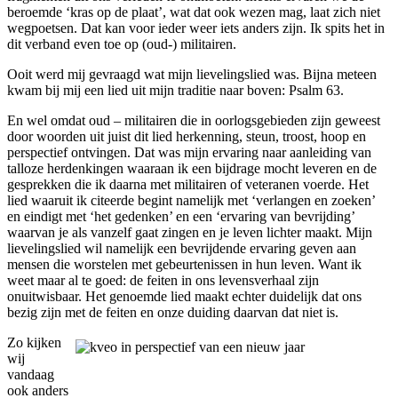
beroemde ‘kras op de plaat’, wat dat ook wezen mag, laat zich niet
wegpoetsen. Dat kan voor ieder weer iets anders zijn. Ik spits het in
dit verband even toe op (oud-) militairen.
Ooit werd mij gevraagd wat mijn lievelingslied was. Bijna meteen
kwam bij mij een lied uit mijn traditie naar boven: Psalm 63.
En wel omdat oud – militairen die in oorlogsgebieden zijn geweest
door woorden uit juist dit lied herkenning, steun, troost, hoop en
perspectief ontvingen. Dat was mijn ervaring naar aanleiding van
talloze herdenkingen waaraan ik een bijdrage mocht leveren en de
gesprekken die ik daarna met militairen of veteranen voerde. Het
lied waaruit ik citeerde begint namelijk met ‘verlangen en zoeken’
en eindigt met ‘het gedenken’ en een ‘ervaring van bevrijding’
waarvan je als vanzelf gaat zingen en je leven lichter maakt. Mijn
lievelingslied wil namelijk een bevrijdende ervaring geven aan
mensen die worstelen met gebeurtenissen in hun leven. Want ik
weet maar al te goed: de feiten in ons levensverhaal zijn
onuitwisbaar. Het genoemde lied maakt echter duidelijk dat ons
bezig zijn met de feiten en onze duiding daarvan dat niet is.
Zo kijken
wij
vandaag
ook anders