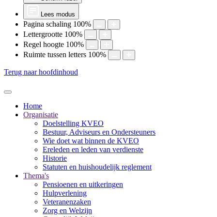
Lees modus
Pagina schaling
100
%
Lettergrootte
100
%
Regel hoogte
100
%
Ruimte tussen letters
100
%
Terug naar hoofdinhoud
Home
Organisatie
Doelstelling KVEO
Bestuur, Adviseurs en Ondersteuners
Wie doet wat binnen de KVEO
Ereleden en leden van verdienste
Historie
Statuten en huishoudelijk reglement
Thema's
Pensioenen en uitkeringen
Hulpverlening
Veteranenzaken
Zorg en Welzijn