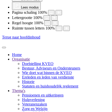
Lees modus
Pagina schaling
100
%
Lettergrootte
100
%
Regel hoogte
100
%
Ruimte tussen letters
100
%
Terug naar hoofdinhoud
Home
Organisatie
Doelstelling KVEO
Bestuur, Adviseurs en Ondersteuners
Wie doet wat binnen de KVEO
Ereleden en leden van verdienste
Historie
Statuten en huishoudelijk reglement
Thema's
Pensioenen en uitkeringen
Hulpverlening
Veteranenzaken
Zorg en Welzijn