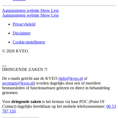
Aanpassingen website
Show Less
Aanpassingen website
Show Less
Privacybeleid
Disclaimer
Cookie-instellingen
©
2026
KVEO.
DRINGENDE ZAKEN ?!
De e-mails gericht aan de KVEO (
info@kveo.nl
of
secretaris@kveo.nl
) worden dagelijks door een of meerdere
bestuursleden of functionarissen gelezen en direct in behandeling
genomen.
Voor
dringende zaken
is het bestuur via haar POC (Point Of
Contact) dagelijks bereikbaar op het mobiele telefoonnum
mer:
06 53
787 110
.