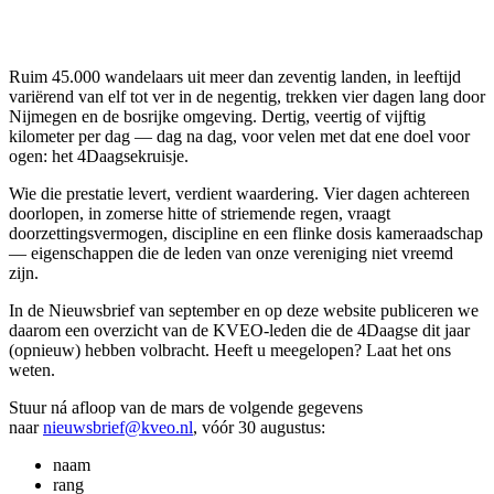
Ruim 45.000 wandelaars uit meer dan zeventig landen, in leeftijd
variërend van elf tot ver in de negentig, trekken vier dagen lang door
Nijmegen en de bosrijke omgeving. Dertig, veertig of vijftig
kilometer per dag — dag na dag, voor velen met dat ene doel voor
ogen: het 4Daagsekruisje.
Wie die prestatie levert, verdient waardering. Vier dagen achtereen
doorlopen, in zomerse hitte of striemende regen, vraagt
doorzettingsvermogen, discipline en een flinke dosis kameraadschap
— eigenschappen die de leden van onze vereniging niet vreemd
zijn.
In de Nieuwsbrief van september en op deze website publiceren we
daarom een overzicht van de KVEO-leden die de 4Daagse dit jaar
(opnieuw) hebben volbracht. Heeft u meegelopen? Laat het ons
weten.
Stuur ná afloop van de mars de volgende gegevens
naar
nieuwsbrief@kveo.nl
, vóór 30 augustus:
naam
rang