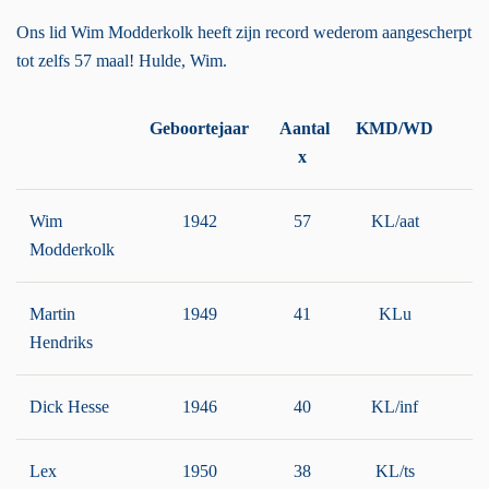
Ons lid Wim Modderkolk heeft zijn record wederom aangescherpt
tot zelfs 57 maal! Hulde, Wim.
Geboortejaar
Aantal
KMD/WD
R
x
Wim
1942
57
KL/aat
Modderkolk
Martin
1949
41
KLu
Hendriks
Dick Hesse
1946
40
KL/inf
Lex
1950
38
KL/ts
g