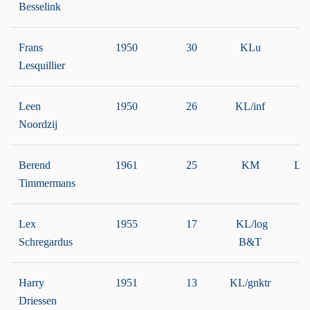
Besselink
Frans
1950
30
KLu
L
Lesquillier
Leen
1950
26
KL/inf
g
Noordzij
Berend
1961
25
KM
LT
Timmermans
Lex
1955
17
KL/log
Schregardus
B&T
Harry
1951
13
KL/gnktr
Driessen