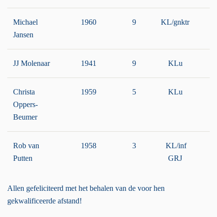
Michael
1960
9
KL/gnktr
Jansen
JJ Molenaar
1941
9
KLu
Christa
1959
5
KLu
L
Oppers-
Beumer
Rob van
1958
3
KL/inf
Putten
GRJ
Allen gefeliciteerd met het behalen van de voor hen
gekwalificeerde afstand!