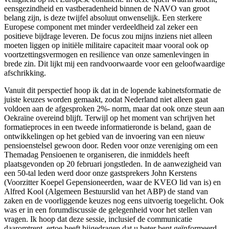
eensgezindheid en vastberadenheid binnen de NAVO van groot
belang zijn, is deze twijfel absoluut onwenselijk. Een sterkere
Europese component met minder verdeeldheid zal zeker een
positieve bijdrage leveren. De focus zou mijns inziens niet alleen
moeten liggen op initiële militaire capaciteit maar vooral ook op
voortzettingsvermogen en resilience van onze samenlevingen in
brede zin. Dit lijkt mij een randvoorwaarde voor een geloofwaardige
afschrikking.
Vanuit dit perspectief hoop ik dat in de lopende kabinetsformatie de
juiste keuzes worden gemaakt, zodat Nederland niet alleen gaat
voldoen aan de afgesproken 2%- norm, maar dat ook onze steun aan
Oekraïne overeind blijft. Terwijl op het moment van schrijven het
formatieproces in een tweede informatieronde is beland, gaan de
ontwikkelingen op het gebied van de invoering van een nieuw
pensioenstelsel gewoon door. Reden voor onze vereniging om een
Themadag Pensioenen te organiseren, die inmiddels heeft
plaatsgevonden op 20 februari jongstleden. In de aanwezigheid van
een 50-tal leden werd door onze gastsprekers John Kerstens
(Voorzitter Koepel Gepensioneerden, waar de KVEO lid van is) en
Alfred Kool (Algemeen Bestuurslid van het ABP) de stand van
zaken en de voorliggende keuzes nog eens uitvoerig toegelicht. Ook
was er in een forumdiscussie de gelegenheid voor het stellen van
vragen. Ik hoop dat deze sessie, inclusief de communicatie
daaromtrent, ertoe heeft bijgedragen dat u beter bent geïnformeerd.