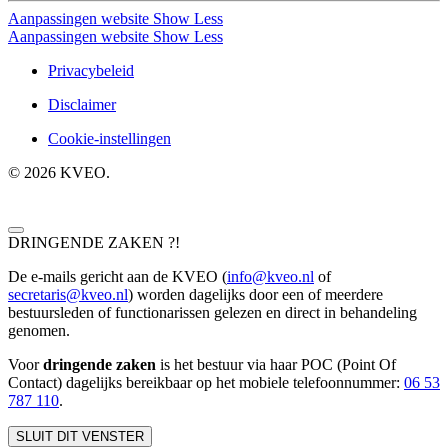
Aanpassingen website
Show Less
Aanpassingen website
Show Less
Privacybeleid
Disclaimer
Cookie-instellingen
©
2026
KVEO.
DRINGENDE ZAKEN ?!
De e-mails gericht aan de KVEO (
info@kveo.nl
of
secretaris@kveo.nl
) worden dagelijks door een of meerdere
bestuursleden of functionarissen gelezen en direct in behandeling
genomen.
Voor
dringende zaken
is het bestuur via haar POC (Point Of
Contact) dagelijks bereikbaar op het mobiele telefoonnum
mer:
06 53
787 110
.
SLUIT DIT VENSTER