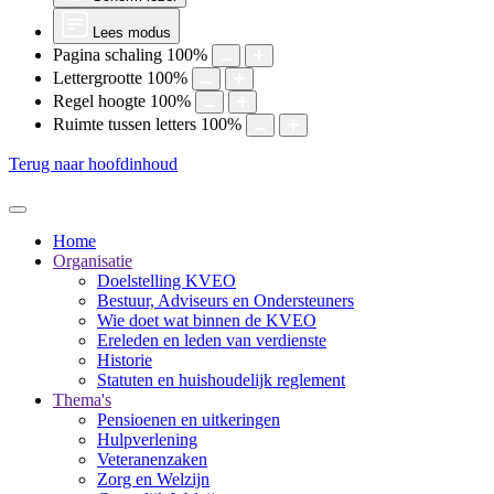
Lees modus
Pagina schaling
100
%
Lettergrootte
100
%
Regel hoogte
100
%
Ruimte tussen letters
100
%
Terug naar hoofdinhoud
Home
Organisatie
Doelstelling KVEO
Bestuur, Adviseurs en Ondersteuners
Wie doet wat binnen de KVEO
Ereleden en leden van verdienste
Historie
Statuten en huishoudelijk reglement
Thema's
Pensioenen en uitkeringen
Hulpverlening
Veteranenzaken
Zorg en Welzijn