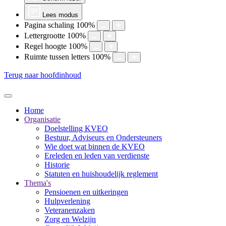
Lees modus
Pagina schaling
100
%
Lettergrootte
100
%
Regel hoogte
100
%
Ruimte tussen letters
100
%
Terug naar hoofdinhoud
Home
Organisatie
Doelstelling KVEO
Bestuur, Adviseurs en Ondersteuners
Wie doet wat binnen de KVEO
Ereleden en leden van verdienste
Historie
Statuten en huishoudelijk reglement
Thema's
Pensioenen en uitkeringen
Hulpverlening
Veteranenzaken
Zorg en Welzijn