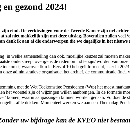
g en gezond 2024!
op zijn eind. De verkiezingen voor de Tweede Kamer zijn net achter
at zal niet makkelijk zijn met deze uitslag. Bovendien zullen veel ‘
an denk ik aan al die onderwerpen die we dagelijks in het nieuws z
ring, in welke samenstelling dan ook, moeilijke keuzes zal moeten make
tste onderstreept overigens de reden om lid te zijn/ worden van onze v
 toekomst, waarover ik u in Eervol 10 heb geïnformeerd, is er in 2023 ve
an onze administratieve organisatie, het archief, de communicatie (incl
nstemming met de Wet Toekomstige Pensioenen (Wtp) het meest markant. 
tegen het voorstel zijn of wijzingen willen aanbrengen. In de formatie mo
egwet’ komen, waarin aanpassingen kunnen worden gedaan. Voldoende s
mogelijk af te dekken. Momenteel werken we aan een Themadag Pensioe
Zonder uw bijdrage kan de KVEO niet bestaa