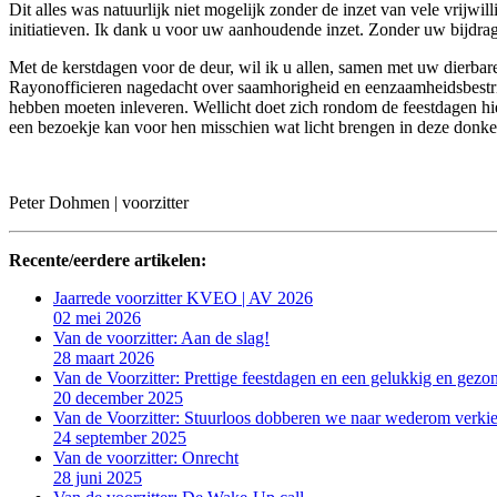
Dit alles was natuurlijk niet mogelijk zonder de inzet van vele vrijwil
initiatieven. Ik dank u voor uw aanhoudende inzet. Zonder uw bijdr
Met de kerstdagen voor de deur, wil ik u allen, samen met uw dierba
Rayonofficieren nagedacht over saamhorigheid en eenzaamheidsbestrijd
hebben moeten inleveren. Wellicht doet zich rondom de feestdagen hier
een bezoekje kan voor hen misschien wat licht brengen in deze donke
Peter Dohmen | voorzitter
Recente/eerdere artikelen:
Jaarrede voorzitter KVEO | AV 2026
02 mei 2026
Van de voorzitter: Aan de slag!
28 maart 2026
Van de Voorzitter: Prettige feestdagen en een gelukkig en gezo
20 december 2025
Van de Voorzitter: Stuurloos dobberen we naar wederom verki
24 september 2025
Van de voorzitter: Onrecht
28 juni 2025