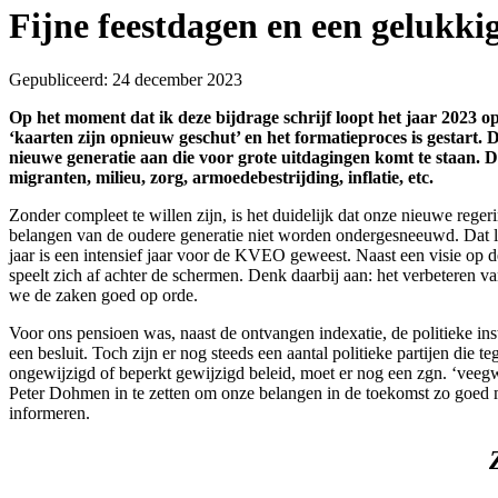
Fijne feestdagen en een gelukki
Gepubliceerd: 24 december 2023
Op het moment dat ik deze bijdrage schrijf loopt het jaar 2023 
‘kaarten zijn opnieuw geschut’ en het formatieproces is gestart. D
nieuwe generatie aan die voor grote uitdagingen komt te staan. D
migranten, milieu, zorg, armoedebestrijding, inflatie, etc.
Zonder compleet te willen zijn, is het duidelijk dat onze nieuwe rege
belangen van de oudere generatie niet worden ondergesneeuwd. Dat laa
jaar is een intensief jaar voor de KVEO geweest. Naast een visie op de
speelt zich af achter de schermen. Denk daarbij aan: het verbeteren v
we de zaken goed op orde.
Voor ons pensioen was, naast de ontvangen indexatie, de politieke i
een besluit. Toch zijn er nog steeds een aantal politieke partijen die 
ongewijzigd of beperkt gewijzigd beleid, moet er nog een zgn. ‘ve
Peter Dohmen in te zetten om onze belangen in de toekomst zo goed 
informeren.