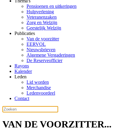
Thema's
Pensioenen en uitkeringen
Hulpverlening
Veteranenzaken
Zorg en Welzijn
Geestelijk Welzijn
Publicaties
Van de voorzitter
EERVOL
Nieuwsbrieven
Algemene Vergaderingen
De Reserveofficier
Rayons
Kalender
Leden
Lid worden
Merchandise
Ledenvoordeel
Contact
VAN DE VOORZITTER...