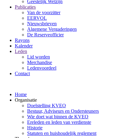
Geestelijk Welzijn
Publicaties
Van de voorzitter
EERVOL
Nieuwsbrieven
Algemene Vergaderingen
De Reserveofficier
Rayons
Kalender
Leden
Lid worden
Merchandise
Ledenvoordeel
Contact
Home
Organisatie
Doelstelling KVEO
Bestuur, Adviseurs en Ondersteuners
Wie doet wat binnen de KVEO
Ereleden en leden van verdienste
Historie
Statuten en huishoudelijk reglement