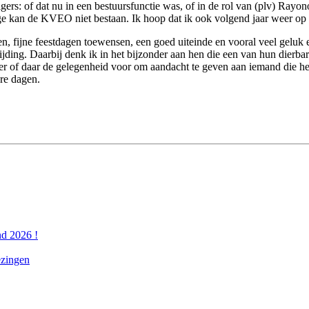
ligers: of dat nu in een bestuursfunctie was, of in de rol van (plv) Ray
age kan de KVEO niet bestaan. Ik hoop dat ik ook volgend jaar weer o
ren, fijne feestdagen toewensen, een goed uiteinde en vooral veel gel
ing. Daarbij denk ik in het bijzonder aan hen die een van hun dierbar
 of daar de gelegenheid voor om aandacht te geven aan iemand die het mo
re dagen.
nd 2026 !
ezingen