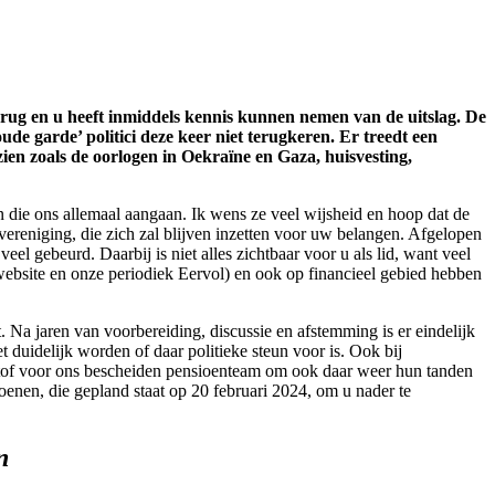
 rug en u heeft inmiddels kennis kunnen nemen van de uitslag. De
oude garde’ politici deze keer niet terugkeren. Er treedt een
ien zoals de oorlogen in Oekraïne en Gaza, huisvesting,
n die ons allemaal aangaan. Ik wens ze veel wijsheid en hoop dat de
ereniging, die zich zal blijven inzetten voor uw belangen. Afgelopen
el gebeurd. Daarbij is niet alles zichtbaar voor u als lid, want veel
. website en onze periodiek Eervol) en ook op financieel gebied hebben
Na jaren van voorbereiding, discussie en afstemming is er eindelijk
et duidelijk worden of daar politieke steun voor is. Ook bij
tof voor ons bescheiden pensioenteam om ook daar weer hun tanden
nen, die gepland staat op 20 februari 2024, om u nader te
n