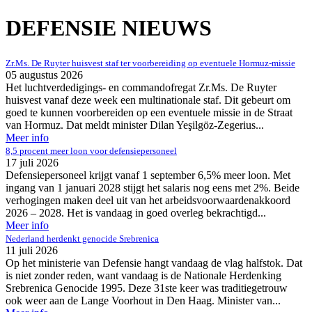
DEFENSIE NIEUWS
Zr.Ms. De Ruyter huisvest staf ter voorbereiding op eventuele Hormuz-missie
05 augustus 2026
Het luchtverdedigings- en commandofregat Zr.Ms. De Ruyter
huisvest vanaf deze week een multinationale staf. Dit gebeurt om
goed te kunnen voorbereiden op een eventuele missie in de Straat
van Hormuz. Dat meldt minister Dilan Yeşilgöz-Zegerius...
Meer info
8,5 procent meer loon voor defensiepersoneel
17 juli 2026
Defensiepersoneel krijgt vanaf 1 september 6,5% meer loon. Met
ingang van 1 januari 2028 stijgt het salaris nog eens met 2%. Beide
verhogingen maken deel uit van het arbeidsvoorwaardenakkoord
2026 – 2028. Het is vandaag in goed overleg bekrachtigd...
Meer info
Nederland herdenkt genocide Srebrenica
11 juli 2026
Op het ministerie van Defensie hangt vandaag de vlag halfstok. Dat
is niet zonder reden, want vandaag is de Nationale Herdenking
Srebrenica Genocide 1995. Deze 31ste keer was traditiegetrouw
ook weer aan de Lange Voorhout in Den Haag. Minister van...