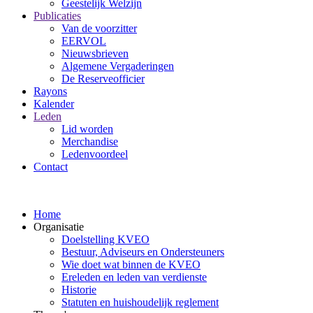
Geestelijk Welzijn
Publicaties
Van de voorzitter
EERVOL
Nieuwsbrieven
Algemene Vergaderingen
De Reserveofficier
Rayons
Kalender
Leden
Lid worden
Merchandise
Ledenvoordeel
Contact
Home
Organisatie
Doelstelling KVEO
Bestuur, Adviseurs en Ondersteuners
Wie doet wat binnen de KVEO
Ereleden en leden van verdienste
Historie
Statuten en huishoudelijk reglement