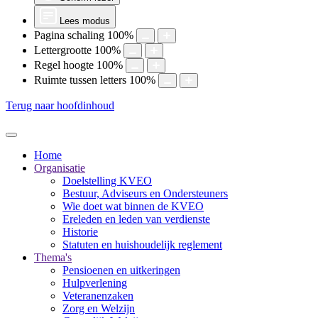
Lees modus
Pagina schaling
100
%
Lettergrootte
100
%
Regel hoogte
100
%
Ruimte tussen letters
100
%
Terug naar hoofdinhoud
Home
Organisatie
Doelstelling KVEO
Bestuur, Adviseurs en Ondersteuners
Wie doet wat binnen de KVEO
Ereleden en leden van verdienste
Historie
Statuten en huishoudelijk reglement
Thema's
Pensioenen en uitkeringen
Hulpverlening
Veteranenzaken
Zorg en Welzijn