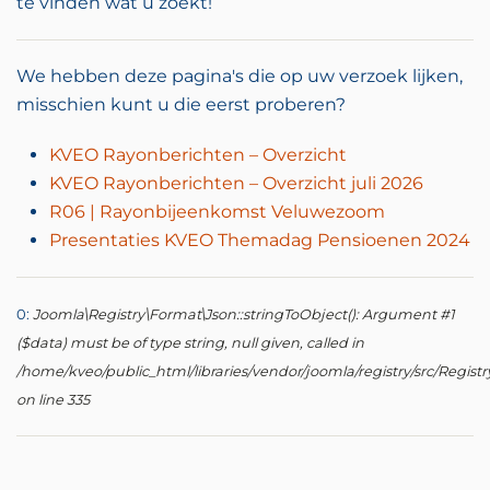
te vinden wat u zoekt!
We hebben deze pagina's die op uw verzoek lijken,
misschien kunt u die eerst proberen?
KVEO Rayonberichten – Overzicht
KVEO Rayonberichten – Overzicht juli 2026
R06 | Rayonbijeenkomst Veluwezoom
Presentaties KVEO Themadag Pensioenen 2024
0:
Joomla\Registry\Format\Json::stringToObject(): Argument #1
($data) must be of type string, null given, called in
/home/kveo/public_html/libraries/vendor/joomla/registry/src/Regist
on line 335