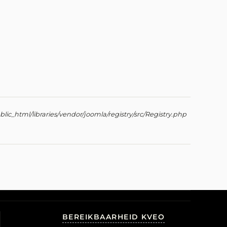
lic_html/libraries/vendor/joomla/registry/src/Registry.php
BEREIKBAARHEID KVEO