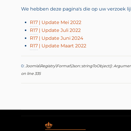
We hebben deze pagina's die op uw verzoek lij
R17
| Update Mei 2022
R17
| Update Juli 2022
R17 | Update Juni 2024
R17
| Update Maart 2022
0:
Joomla\Registry\Format\Json::stringToObject(): Argument 
on line 335