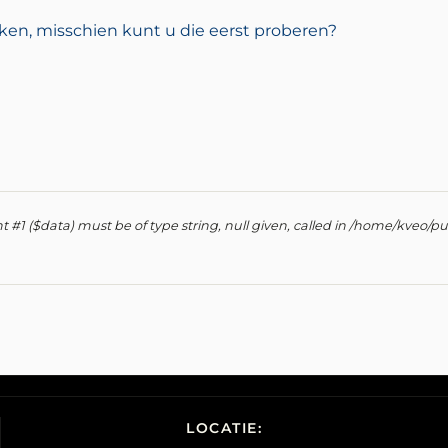
ken, misschien kunt u die eerst proberen?
#1 ($data) must be of type string, null given, called in /home/kveo/pub
LOCATIE: