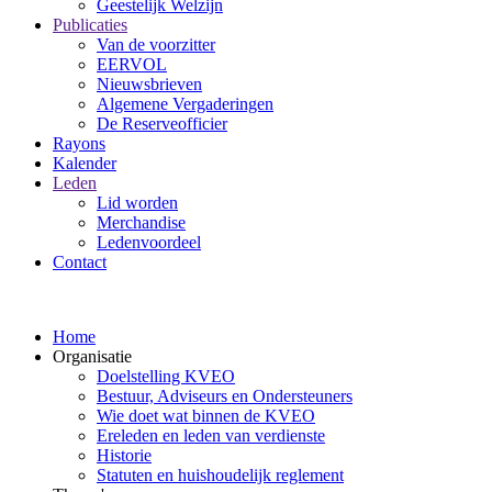
Geestelijk Welzijn
Publicaties
Van de voorzitter
EERVOL
Nieuwsbrieven
Algemene Vergaderingen
De Reserveofficier
Rayons
Kalender
Leden
Lid worden
Merchandise
Ledenvoordeel
Contact
Home
Organisatie
Doelstelling KVEO
Bestuur, Adviseurs en Ondersteuners
Wie doet wat binnen de KVEO
Ereleden en leden van verdienste
Historie
Statuten en huishoudelijk reglement