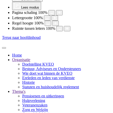
Lees modus
Pagina schaling
100
%
Lettergrootte
100
%
Regel hoogte
100
%
Ruimte tussen letters
100
%
Terug naar hoofdinhoud
Home
Organisatie
Doelstelling KVEO
Bestuur, Adviseurs en Ondersteuners
Wie doet wat binnen de KVEO
Ereleden en leden van verdienste
Historie
Statuten en huishoudelijk reglement
Thema's
Pensioenen en uitkeringen
Hulpverlening
Veteranenzaken
Zorg en Welzijn