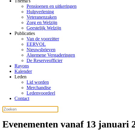
Thema's
Pensioenen en uitkeringen
Hulpverlening
Veteranenzaken
Zorg en Welzijn
Geestelijk Welzijn
Publicaties
Van de voorzitter
EERVOL
Nieuwsbrieven
Algemene Vergaderingen
De Reserveofficier
Rayons
Kalender
Leden
Lid worden
Merchandise
Ledenvoordeel
Contact
Evenementen vanaf 13 januari 