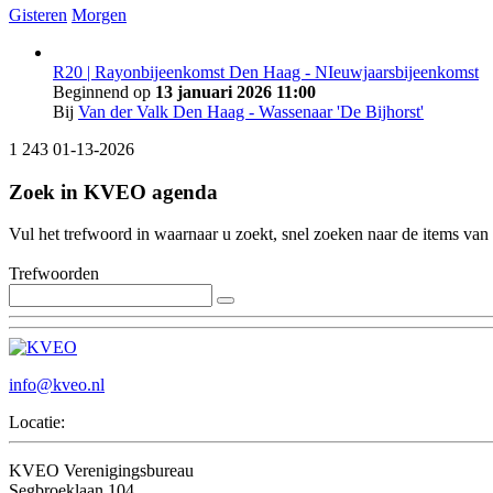
Gisteren
Morgen
R20 | Rayonbijeenkomst Den Haag - NIeuwjaarsbijeenkomst
Beginnend op
13 januari 2026 11:00
Bij
Van der Valk Den Haag - Wassenaar 'De Bijhorst'
1
243
01-13-2026
Zoek in KVEO agenda
Vul het trefwoord in waarnaar u zoekt, snel zoeken naar de items va
Trefwoorden
info@kveo.nl
Locatie:
KVEO Verenigingsbureau
Segbroeklaan 104