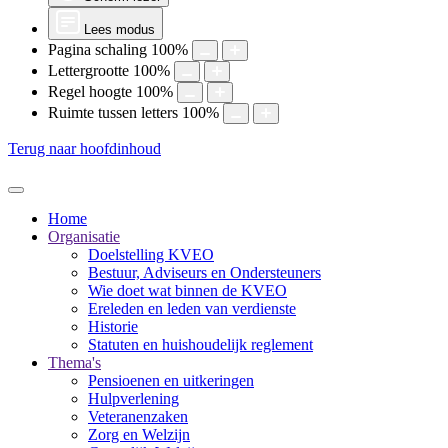
Lees modus
Pagina schaling
100
%
Lettergrootte
100
%
Regel hoogte
100
%
Ruimte tussen letters
100
%
Terug naar hoofdinhoud
Home
Organisatie
Doelstelling KVEO
Bestuur, Adviseurs en Ondersteuners
Wie doet wat binnen de KVEO
Ereleden en leden van verdienste
Historie
Statuten en huishoudelijk reglement
Thema's
Pensioenen en uitkeringen
Hulpverlening
Veteranenzaken
Zorg en Welzijn