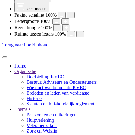
Lees modus
Pagina schaling
100
%
Lettergrootte
100
%
Regel hoogte
100
%
Ruimte tussen letters
100
%
Terug naar hoofdinhoud
Home
Organisatie
Doelstelling KVEO
Bestuur, Adviseurs en Ondersteuners
Wie doet wat binnen de KVEO
Ereleden en leden van verdienste
Historie
Statuten en huishoudelijk reglement
Thema's
Pensioenen en uitkeringen
Hulpverlening
Veteranenzaken
Zorg en Welzijn