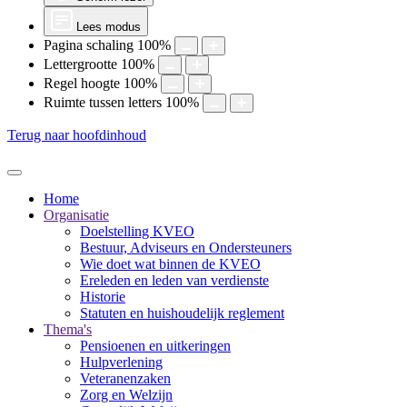
Lees modus
Pagina schaling
100
%
Lettergrootte
100
%
Regel hoogte
100
%
Ruimte tussen letters
100
%
Terug naar hoofdinhoud
Home
Organisatie
Doelstelling KVEO
Bestuur, Adviseurs en Ondersteuners
Wie doet wat binnen de KVEO
Ereleden en leden van verdienste
Historie
Statuten en huishoudelijk reglement
Thema's
Pensioenen en uitkeringen
Hulpverlening
Veteranenzaken
Zorg en Welzijn