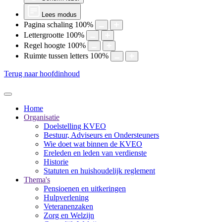
Lees modus
Pagina schaling
100
%
Lettergrootte
100
%
Regel hoogte
100
%
Ruimte tussen letters
100
%
Terug naar hoofdinhoud
Home
Organisatie
Doelstelling KVEO
Bestuur, Adviseurs en Ondersteuners
Wie doet wat binnen de KVEO
Ereleden en leden van verdienste
Historie
Statuten en huishoudelijk reglement
Thema's
Pensioenen en uitkeringen
Hulpverlening
Veteranenzaken
Zorg en Welzijn