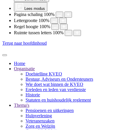
Lees modus
Pagina schaling
100
%
Lettergrootte
100
%
Regel hoogte
100
%
Ruimte tussen letters
100
%
Terug naar hoofdinhoud
Home
Organisatie
Doelstelling KVEO
Bestuur, Adviseurs en Ondersteuners
Wie doet wat binnen de KVEO
Ereleden en leden van verdienste
Historie
Statuten en huishoudelijk reglement
Thema's
Pensioenen en uitkeringen
Hulpverlening
Veteranenzaken
Zorg en Welzijn