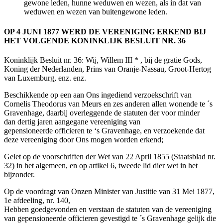
gewone leden, hunne weduwen en wezen, als in dat van
weduwen en wezen van buitengewone leden.
OP 4 JUNI 1877 WERD DE VERENIGING ERKEND BIJ
HET VOLGENDE KONINKLIJK BESLUIT NR. 36
Koninklijk Besluit nr. 36: Wij, Willem III * , bij de gratie Gods,
Koning der Nederlanden, Prins van Oranje-Nassau, Groot-Hertog
van Luxemburg, enz. enz.
Beschikkende op een aan Ons ingediend verzoekschrift van
Cornelis Theodorus van Meurs en zes anderen allen wonende te ´s
Gravenhage, daarbij overleggende de statuten der voor minder
dan dertig jaren aangegane vereeniging van
gepensioneerde officieren te ‘s Gravenhage, en verzoekende dat
deze vereeniging door Ons mogen worden erkend;
Gelet op de voorschriften der Wet van 22 April 1855 (Staatsblad nr.
32) in het algemeen, en op artikel 6, tweede lid dier wet in het
bijzonder.
Op de voordragt van Onzen Minister van Justitie van 31 Mei 1877,
1e afdeeling, nr. 140,
Hebben goedgevonden en verstaan de statuten van de vereeniging
van gepensioneerde officieren gevestigd te ´s Gravenhage gelijk die