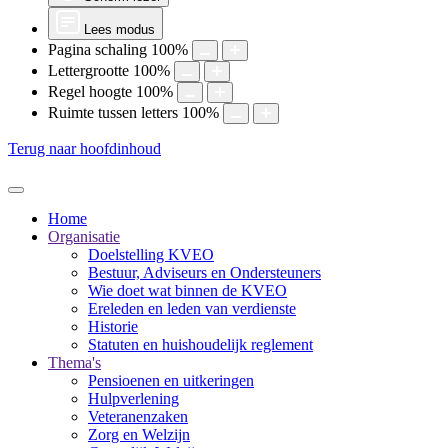
Lees modus
Pagina schaling
100
%
Lettergrootte
100
%
Regel hoogte
100
%
Ruimte tussen letters
100
%
Terug naar hoofdinhoud
Home
Organisatie
Doelstelling KVEO
Bestuur, Adviseurs en Ondersteuners
Wie doet wat binnen de KVEO
Ereleden en leden van verdienste
Historie
Statuten en huishoudelijk reglement
Thema's
Pensioenen en uitkeringen
Hulpverlening
Veteranenzaken
Zorg en Welzijn