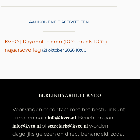
AANKOMENDE ACTIVITEITEN
KVEO | Rayonofficieren (RO's en plv RO's)
najaarsoverleg
(21 oktober 2026 10:00)
BEREIKBAARHEID KVEO
Voor vragen of contact met het bestuur kunt
u mailen naar
. Berichten aan
info@kveo.nl
of
worden
info@kveo.nl
secretaris@kveo.nl
dagelijks gelezen en direct behandeld, zodat