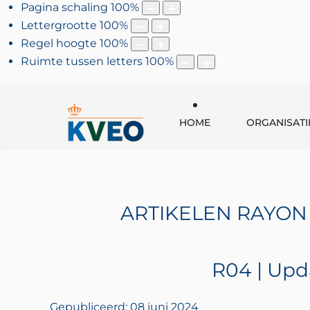
Pagina schaling
100
%
Lettergrootte
100
%
Regel hoogte
100
%
Ruimte tussen letters
100
%
HOME
ORGANISATI
ARTIKELEN RAYON
R04 | Upd
Gepubliceerd: 08 juni 2024