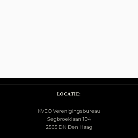
LOCATIE:
KVEO Verenigingsbureau
Segbroeklaan 104
2565 DN Den Haag