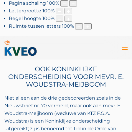
Pagina schaling
100
%
Lettergrootte
100
%
Regel hoogte
100
%
Ruimte tussen letters
100
%
OOK KONINKLIJKE
ONDERSCHEIDING VOOR MEVR. E.
WOUDSTRA-MEIJBOOM
Niet alleen aan de drie gedecoreerden zoals in de
Nieuwsbrief nr. 70 vermeld, maar ook aan mevr. E.
Woudstra-Meijboom (weduwe van KTZ F.G.A.
Woudstra) is een Koninklijke onderscheiding
uitgereikt; zij is benoemd tot Lid in de Orde van