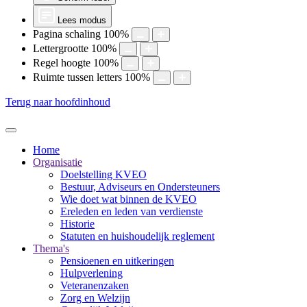
Lees modus
Pagina schaling
100
%
Lettergrootte
100
%
Regel hoogte
100
%
Ruimte tussen letters
100
%
Terug naar hoofdinhoud
Home
Organisatie
Doelstelling KVEO
Bestuur, Adviseurs en Ondersteuners
Wie doet wat binnen de KVEO
Ereleden en leden van verdienste
Historie
Statuten en huishoudelijk reglement
Thema's
Pensioenen en uitkeringen
Hulpverlening
Veteranenzaken
Zorg en Welzijn