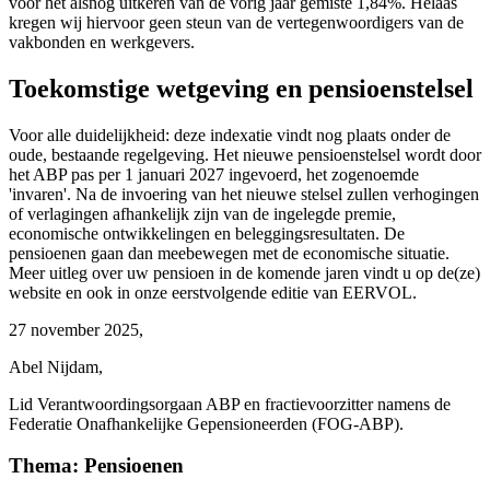
voor het alsnog uitkeren van de vorig jaar gemiste 1,84%. Helaas
kregen wij hiervoor geen steun van de vertegenwoordigers van de
vakbonden en werkgevers.
Toekomstige wetgeving en pensioenstelsel
Voor alle duidelijkheid: deze indexatie vindt nog plaats onder de
oude, bestaande regelgeving. Het nieuwe pensioenstelsel wordt door
het ABP pas per 1 januari 2027 ingevoerd, het zogenoemde
'invaren'. Na de invoering van het nieuwe stelsel zullen verhogingen
of verlagingen afhankelijk zijn van de ingelegde premie,
economische ontwikkelingen en beleggingsresultaten. De
pensioenen gaan dan meebewegen met de economische situatie.
Meer uitleg over uw pensioen in de komende jaren vindt u op de(ze)
website en ook in onze eerstvolgende editie van EERVOL.
27 november 2025,
Abel Nijdam,
Lid Verantwoordingsorgaan ABP en fractievoorzitter namens de
Federatie Onafhankelijke Gepensioneerden (FOG-ABP).
Thema: Pensioenen