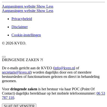
Aanpassingen website
Show Less
Aanpassingen website
Show Less
Privacybeleid
Disclaimer
Cookie-instellingen
©
2026
KVEO.
DRINGENDE ZAKEN ?!
De e-mails gericht aan de KVEO (
info@kveo.nl
of
secretaris@kveo.nl
) worden dagelijks door een of meerdere
bestuursleden of functionarissen gelezen en direct in behandeling
genomen.
Voor
dringende zaken
is het bestuur via haar POC (Point Of
Contact) dagelijks bereikbaar op het mobiele telefoonnum
mer:
06 53
787 110
.
SLUIT DIT VENSTER