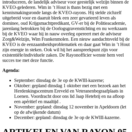
introduceren, de landelijk adviseur voor geestelijk welzijn binnen de
KVEO-gelederen. Wim in ’t Hout is thans bezig met een
kennismakingsronde langs de KVEO-rayons. Hij stelde zichzelf
uitgebreid voor en daaruit bleek een zeer gevarieerd leven als
dominee, oud Krijgsmachtpredikant, GV-er bij de Politieacademie,
jarenlang betrokken bij de Oorlogsgravenstichting en nu werkzaam
bij de KVEO waar hij in nauw overleg opereert met de adviseur
Zorg&Welzijn, Wim Frankenmolen. Een nieuw aandachtsveld bij de
KVEO is de eenzaamheidsproblematiek en daar gaat Wim in ’t Hout
zijn energie in steken. Ook wil hij het aanspreekpunt zijn voor
existentiële/individuele zaken. De Rayonofficier wenste hem veel
succes toe met deze functie.
Agenda:
September: dinsdag de 3e op de KWIII-kazerne;
Oktober: gepland dinsdag 1 oktober met een bezoek aan het
Herdenkingscentrum Ereveld en Veteranenbegraafplaats in
Loenen. Voordracht door ons lid Jaap Hetebrij en na afloop
een apéritief en maaltijd .
November: gepland: dinsdag 12 november in Apeldoorn (let
op de afwijkende datum)
December: gepland: dinsdag de 3e op de KWIII-kazerne.
ARTIKELEN VAN RAYON 05