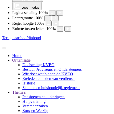
Lees modus
Pagina schaling
100
%
Lettergrootte
100
%
Regel hoogte
100
%
Ruimte tussen letters
100
%
Terug naar hoofdinhoud
Home
Organisatie
Doelstelling KVEO
Bestuur, Adviseurs en Ondersteuners
Wie doet wat binnen de KVEO
Ereleden en leden van verdienste
Historie
Statuten en huishoudelijk reglement
Thema's
Pensioenen en uitkeringen
Hulpverlening
Veteranenzaken
Zorg en Welzijn