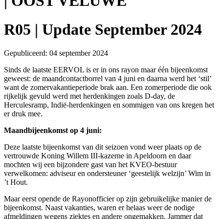
| OOST VELUWE
R05 | Update September 2024
Gepubliceerd: 04 september 2024
Sinds de laatste EERVOL is er in ons rayon maar één bijeenkomst
geweest: de maandcontactborrel van 4 juni en daarna werd het ‘stil’
want de zomervakantieperiode brak aan. Een zomerperiode die ook
rijkelijk gevuld werd met herdenkingen zoals D-day, de
Herculesramp, Indië-herdenkingen en sommigen van ons kregen het
er druk mee.
Maandbijeenkomst op 4 juni:
Deze laatste bijeenkomst van dit seizoen vond weer plaats op de
vertrouwde Koning Willem III-kazerne in Apeldoorn en daar
mochten wij een bijzondere gast van het KVEO-bestuur
verwelkomen: adviseur en ondersteuner ‘geestelijk welzijn’ Wim in
’t Hout.
Maar eerst opende de Rayonofficier op zijn gebruikelijke manier de
bijeenkomst. Naast vakanties, waren er helaas weer de nodige
afmeldingen wegens ziektes en andere ongemakken. Jammer dat