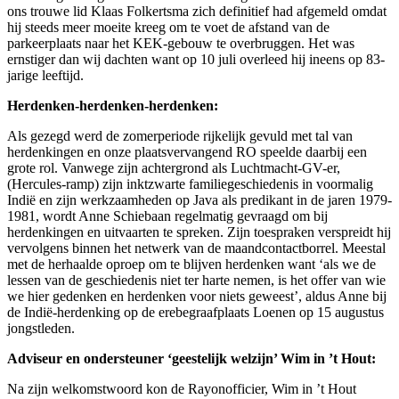
ons trouwe lid Klaas Folkertsma zich definitief had afgemeld omdat
hij steeds meer moeite kreeg om te voet de afstand van de
parkeerplaats naar het KEK-gebouw te overbruggen. Het was
ernstiger dan wij dachten want op 10 juli overleed hij ineens op 83-
jarige leeftijd.
Herdenken-herdenken-herdenken:
Als gezegd werd de zomerperiode rijkelijk gevuld met tal van
herdenkingen en onze plaatsvervangend RO speelde daarbij een
grote rol. Vanwege zijn achtergrond als Luchtmacht-GV-er,
(Hercules-ramp) zijn inktzwarte familiegeschiedenis in voormalig
Indië en zijn werkzaamheden op Java als predikant in de jaren 1979-
1981, wordt Anne Schiebaan regelmatig gevraagd om bij
herdenkingen en uitvaarten te spreken. Zijn toespraken verspreidt hij
vervolgens binnen het netwerk van de maandcontactborrel. Meestal
met de herhaalde oproep om te blijven herdenken want ‘als we de
lessen van de geschiedenis niet ter harte nemen, is het offer van wie
we hier gedenken en herdenken voor niets geweest’, aldus Anne bij
de Indië-herdenking op de erebegraafplaats Loenen op 15 augustus
jongstleden.
Adviseur en ondersteuner ‘geestelijk welzijn’ Wim in ’t Hout:
Na zijn welkomstwoord kon de Rayonofficier, Wim in ’t Hout