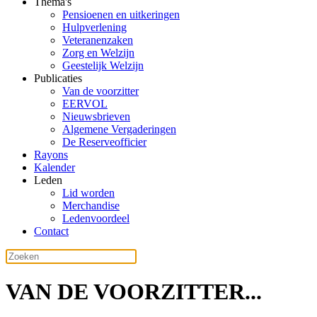
Thema's
Pensioenen en uitkeringen
Hulpverlening
Veteranenzaken
Zorg en Welzijn
Geestelijk Welzijn
Publicaties
Van de voorzitter
EERVOL
Nieuwsbrieven
Algemene Vergaderingen
De Reserveofficier
Rayons
Kalender
Leden
Lid worden
Merchandise
Ledenvoordeel
Contact
VAN DE VOORZITTER...