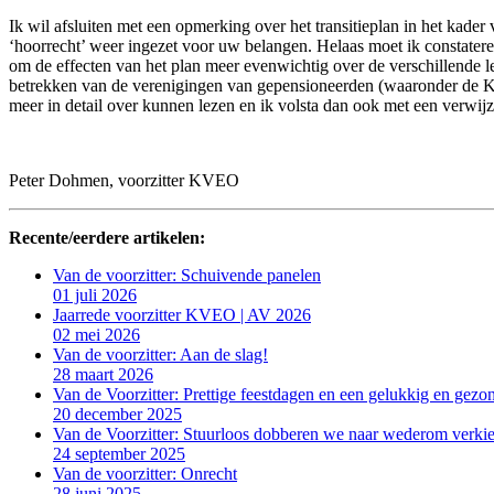
Ik wil afsluiten met een opmerking over het transitieplan in het kade
‘hoorrecht’ weer ingezet voor uw belangen. Helaas moet ik constatere
om de effecten van het plan meer evenwichtig over de verschillende lee
betrekken van de verenigingen van gepensioneerden (waaronder de KVE
meer in detail over kunnen lezen en ik volsta dan ook met een verwijz
Peter Dohmen, voorzitter KVEO
Recente/eerdere artikelen:
Van de voorzitter: Schuivende panelen
01 juli 2026
Jaarrede voorzitter KVEO | AV 2026
02 mei 2026
Van de voorzitter: Aan de slag!
28 maart 2026
Van de Voorzitter: Prettige feestdagen en een gelukkig en gezo
20 december 2025
Van de Voorzitter: Stuurloos dobberen we naar wederom verki
24 september 2025
Van de voorzitter: Onrecht
28 juni 2025