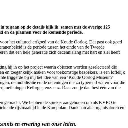
n te gaan op de details kijk ik, samen met de overige 125
eid en de plannen voor de komende periode.
 voor het cultureel erfgoed van de Koude Oorlog. Dat past ook goed
teranenbeleid is de periode tussen het einde van de Tweede
eren dat een hele generatie zich decennialang met hart en ziel heeft
ing hij in op het project waarin objecten worden geselecteerd die
 en toegankelijk maken voor toekomstige bezoekers, is een loffelijk
chte triggerde bij mij het idee van een ‘Koude Oorlog Museum’
ngen, de mobilisatie en de oefeningen die zo typerend waren voor die
en, oefeningen Reforger, enz. enz. Daar zou je dan best één van die
werden gebracht. We hebben de spreker aangeboden om als KVEO te
ekende rijstmaaltijd in de Kumpulan. Dank aan alle organisatoren en
kennis en ervaring van onze leden.