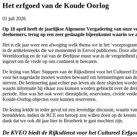
Het erfgoed van de Koude Oorlog
01 juli 2026
Op 18 april heeft de jaarlijkse Algemene Vergadering van onze ve
deelnemers, terug op een zeer geslaagde bijeenkomst waarin we 
Het is elk jaar weer een afweging welk thema we in het ‘voorprogram
in de artikelenreeks die we momenteel in Eervol publiceren. Door all
Wereldoorlog en de val van de Berlijnse muur wat in de vergetelheid ger
ingezet om de vrede op ons continent te bewaren.
De lezing van Marc Stappers van de Rijksdienst voor het Cultureel Erf
voor het nageslacht moeten worden bewaard om herinneringen aan de K
streven. De herinnering gaat echter pas leven als deze objecten wor
waarin informatie bij elkaar zou kunnen worden gebracht over de drei
periode. Hoe was het ook weer: dienstplicht, reservisten, civiele ver
Koude-Oorlog-objecten voor kunnen reserveren.
De lezing leidde in ieder geval tot een levendige discussie, waarin
bemiddelen, indien de RCE een beroep zou willen doen op de kennis e
dank dat we ook dit jaar hier in Bronbeek te gast mochten zijn.
De KVEO biedt de Rijksdienst voor het Cultureel Erfgoe