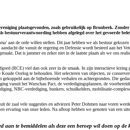
reniging plaatsgevonden, zoals gebruikelijk op Bronbeek. Zonder i
als bestuurverantwoording hebben afgelegd over het gevoerde bel
ma’ aan de orde willen stellen. Dit jaar hebben we als bestuur gekozen
e aandacht die vanuit de regering en Defensie wordt besteed aan het Ve
aakt. Dat is jammer en zeker niet in de laatste plaats als we ons realis
goed (RCE) viel dan ook zeer in de smaak. In zijn interactieve lezing g
oude Oorlog te behouden. Het selecteren van objecten, ze conserveren
den gekoppeld aan de bijbehorende verhalen en achtergronden. Die geda
ging vanuit het Warschau Pact, de verdedigingsplannen, de voorbereidi
dediging, NBC-verdediging, bunkers, schuilkelders, mobilisatie-complex
 vanuit de zaal vele suggesties en adviezen Peter Dohmen naar voren 
n ervaring van onze leden. Na afloop hebben we genoten van een uitst
d aan te bemiddelen als deze een beroep wil doen op de 