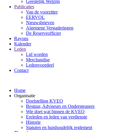
Geestelijk Welzijn
Publicaties
Van de voorzitter
EERVOL
Nieuwsbrieven
Algemene Vergaderingen
De Reserveofficier
Rayons
Kalender
Leden
Lid worden
Merchandise
Ledenvoordeel
Contact
Home
Organisatie
Doelstelling KVEO
Bestuur, Adviseurs en Ondersteuners
Wie doet wat binnen de KVEO
Ereleden en leden van verdienste
Historie
Statuten en huishoudelijk reglement