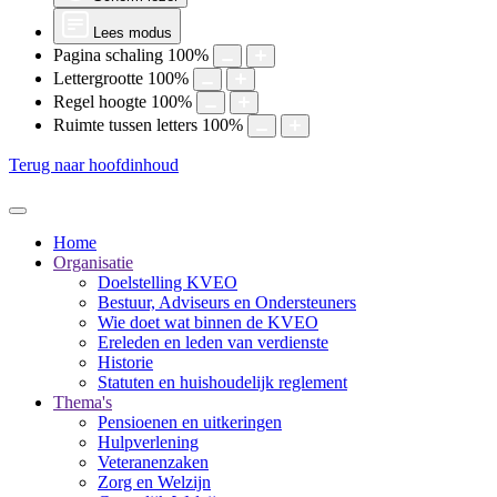
Lees modus
Pagina schaling
100
%
Lettergrootte
100
%
Regel hoogte
100
%
Ruimte tussen letters
100
%
Terug naar hoofdinhoud
Home
Organisatie
Doelstelling KVEO
Bestuur, Adviseurs en Ondersteuners
Wie doet wat binnen de KVEO
Ereleden en leden van verdienste
Historie
Statuten en huishoudelijk reglement
Thema's
Pensioenen en uitkeringen
Hulpverlening
Veteranenzaken
Zorg en Welzijn