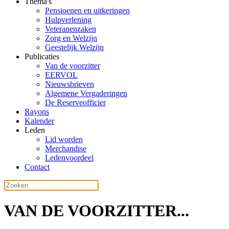
Thema's
Pensioenen en uitkeringen
Hulpverlening
Veteranenzaken
Zorg en Welzijn
Geestelijk Welzijn
Publicaties
Van de voorzitter
EERVOL
Nieuwsbrieven
Algemene Vergaderingen
De Reserveofficier
Rayons
Kalender
Leden
Lid worden
Merchandise
Ledenvoordeel
Contact
VAN DE VOORZITTER...