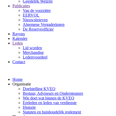
Geestelijk Welzijn
Publicaties
Van de voorzitter
EERVOL
Nieuwsbrieven
Algemene Vergaderingen
De Reserveofficier
Rayons
Kalender
Leden
Lid worden
Merchandise
Ledenvoordeel
Contact
Home
Organisatie
Doelstelling KVEO
Bestuur, Adviseurs en Ondersteuners
Wie doet wat binnen de KVEO
Ereleden en leden van verdienste
Historie
Statuten en huishoudelijk reglement