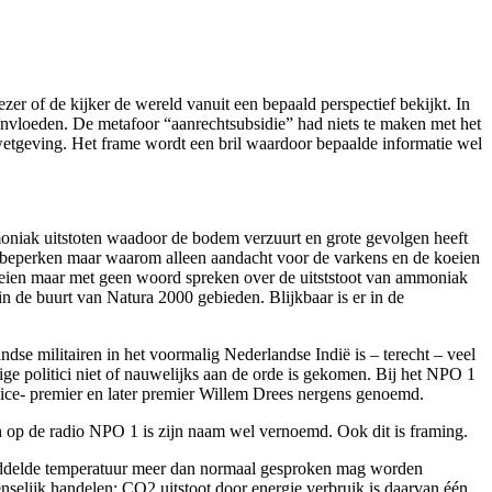
r of de kijker de wereld vanuit een bepaald perspectief bekijkt. In
eïnvloeden. De metafoor “aanrechtsubsidie” had niets te maken met het
wetgeving. Het frame wordt een bril waardoor bepaalde informatie wel
moniak uitstoten waadoor de bodem verzuurt en grote gevolgen heeft
n beperken maar waarom alleen aandacht voor de varkens en de koeien
oeien maar met geen woord spreken over de uitststoot van ammoniak
 de buurt van Natura 2000 gebieden. Blijkbaar is er in de
dse militairen in het voormalig Nederlandse Indië is – terecht – veel
ige politici niet of nauwelijks aan de orde is gekomen. Bij het NPO 1
vice- premier en later premier Willem Drees nergens genoemd.
een op de radio NPO 1 is zijn naam wel vernoemd. Ook dit is framing.
 gemiddelde temperatuur meer dan normaal gesproken mag worden
nselijk handelen; CO2 uitstoot door energie verbruik is daarvan één