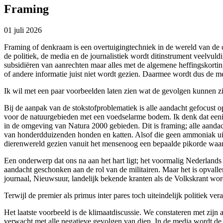
Framing
01 juli 2026
Framing of denkraam is een overtuigingtechniek in de wereld van de 
de politiek, de media en de journalistiek wordt ditinstrument veelvu
subsidiëren van aanrechten maar alles met de algemene heffingskorti
of andere informatie juist niet wordt gezien. Daarmee wordt dus de m
Ik wil met een paar voorbeelden laten zien wat de gevolgen kunnen zij
Bij de aanpak van de stokstofproblematiek is alle aandacht gefocust
voor de natuurgebieden met een voedselarme bodem. Ik denk dat eenie
in de omgeving van Natura 2000 gebieden. Dit is framing; alle aand
van honderdduizenden honden en katten. Alsof die geen ammoniak uits
dierenwereld gezien vanuit het mensenoog een bepaalde pikorde waar
Een onderwerp dat ons na aan het hart ligt; het voormalig Nederlands 
aandacht geschonken aan de rol van de militairen. Maar het is opvalle
journaal, Nieuwsuur, landelijk bekende kranten als de Volkskrant wo
Terwijl de premier als primus inter pares toch uiteindelijk politiek 
Het laatste voorbeeld is de klimaatdiscussie. We constateren met zijn
verwacht met alle negatieve gevolgen van dien. In de media wordt de 