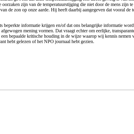
re oorzaken zijn van de temperatuurstijging die niet door de mens zijn t
 van de zon op onze aarde. Hij heeft daarbij aangegeven dat vooral de 
s beperkte informatie krijgen en/of dat ons belangrijke informatie wor
en afgewogen mening vormen. Dat vraagt echter om eerlijke, transparante
ns een bepaalde kritische houding in de wijze waarop wij kennis nemen 
 krant hebt gelezen of het NPO journaal hebt gezien.