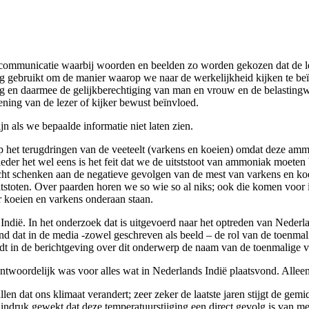
communicatie waarbij woorden en beelden zo worden gekozen dat de leze
ldig gebruikt om de manier waarop we naar de werkelijkheid kijken te b
ng en daarmee de gelijkberechtiging van man en vrouw en de belasting
ening van de lezer of kijker bewust beïnvloed.
n als we bepaalde informatie niet laten zien.
 op het terugdringen van de veeteelt (varkens en koeien) omdat deze am
der het wel eens is het feit dat we de uitststoot van ammoniak moete
acht schenken aan de negatieve gevolgen van de mest van varkens en k
toten. Over paarden horen we so wie so al niks; ook die komen voor in
 koeien en varkens onderaan staan.
Indië. In het onderzoek dat is uitgevoerd naar het optreden van Nederlan
nd dat in de media -zowel geschreven als beeld – de rol van de toenmal
rdt in de berichtgeving over dit onderwerp de naam van de toenmalige 
verantwoordelijk was voor alles wat in Nederlands Indië plaatsvond. All
 allen dat ons klimaat verandert; zeer zeker de laatste jaren stijgt de
indruk gewekt dat deze temperatuurstijging een direct gevolg is van me