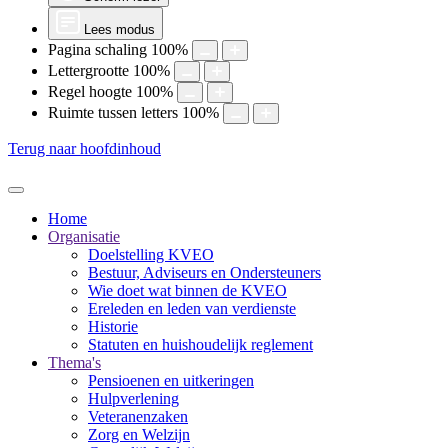
Lees modus
Pagina schaling
100
%
Lettergrootte
100
%
Regel hoogte
100
%
Ruimte tussen letters
100
%
Terug naar hoofdinhoud
Home
Organisatie
Doelstelling KVEO
Bestuur, Adviseurs en Ondersteuners
Wie doet wat binnen de KVEO
Ereleden en leden van verdienste
Historie
Statuten en huishoudelijk reglement
Thema's
Pensioenen en uitkeringen
Hulpverlening
Veteranenzaken
Zorg en Welzijn