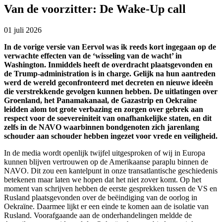
Van de voorzitter: De Wake-Up call
01 juli 2026
In de vorige versie van Eervol was ik reeds kort ingegaan op de
verwachte effecten van de ‘wisseling van de wacht’ in
Washington. Inmiddels heeft de overdracht plaatsgevonden en
de Trump-administration is in charge. Gelijk na hun aantreden
werd de wereld geconfronteerd met decreten en nieuwe ideeën
die verstrekkende gevolgen kunnen hebben. De uitlatingen over
Groenland, het Panamakanaal, de Gazastrip en Oekraïne
leidden alom tot grote verbazing en zorgen over gebrek aan
respect voor de soevereiniteit van onafhankelijke staten, en dit
zelfs in de NAVO waarbinnen bondgenoten zich jarenlang
schouder aan schouder hebben ingezet voor vrede en veiligheid.
In de media wordt openlijk twijfel uitgesproken of wij in Europa
kunnen blijven vertrouwen op de Amerikaanse paraplu binnen de
NAVO. Dit zou een kantelpunt in onze transatlantische geschiedenis
betekenen maar laten we hopen dat het niet zover komt. Op het
moment van schrijven hebben de eerste gesprekken tussen de VS en
Rusland plaatsgevonden over de beëindiging van de oorlog in
Oekraïne. Daarmee lijkt er een einde te komen aan de isolatie van
Rusland. Voorafgaande aan de onderhandelingen meldde de