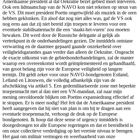
Amerikaanse president al dat Oekraïne bezet gebied moet inleveren.
Ook een lidmaatschap van de NAVO kon niet rekenen op steun van
de VS. Dit moet president Poetin ongetwijfeld als muziek in de oren
hebben geklonken. En alsof dat nog niet alles was, gaf de VS ook
nog eens aan dat zij niet bereid zijn troepen te leveren voor een
eventuele stabilisatiemacht die een ‘staakt-het-vuren’ zou moeten
bewaken. Dit werd door de Russische delegatie al gelijk als
vertrekpunt in de onderhandelingen gezien. De inmiddels ontstane
verwarring en de daarmee gepaard gaande onzekerheid over
veiligheidsgaranties gaan verder dan alleen de Oekraïne. Ongeacht
de exacte uitkomst van de gebiedsonderhandelingen, zal de manier
waarop een overeenkomst wordt geïmplementeerd en gehandhaafd,
van groot belang zijn voor de Europese veiligheid op langere
termijn. Dit geldt zeker voor onze NAVO-bondgenoten Estland,
Letland en Litouwen, die volledig afhankelijk zijn van de
afschrikking via artikel 5. Een gedemilitariseerde zone met beperkte
troepenmacht met al dan niet een VN-mandaat, zal naar mijn
mening onvoldoende blijken om Poetins expansiedrang effectief af
te stoppen. Er is meer nodig! Het feit dat de Amerikaanse president
heeft aangegeven dat hij niet van plan is om bij te dragen aan een
eventuele troepenmacht, verhoogt de druk op de Europese
bondgenoten. Ik hoop dat deze sense of urgency inmiddels is
doorgedrongen tot alle Europese regeringen en dat er bereidheid is
om onze collectieve verdediging op het vereiste niveau te brengen.
Het gaat om militair vermogen en weerbaarheid van onze