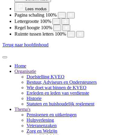
Lees modus
Pagina schaling
100
%
Lettergrootte
100
%
Regel hoogte
100
%
Ruimte tussen letters
100
%
Terug naar hoofdinhoud
Home
Organisatie
Doelstelling KVEO
Bestuur, Adviseurs en Ondersteuners
Wie doet wat binnen de KVEO
Ereleden en leden van verdienste
Historie
Statuten en huishoudelijk reglement
Thema's
Pensioenen en uitkeringen
Hulpverlening
Veteranenzaken
Zorg en Welzijn