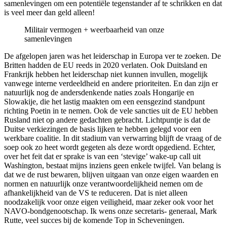
samenlevingen om een potentiële tegenstander af te schrikken en dat
is veel meer dan geld alleen!
Militair vermogen + weerbaarheid van onze
samenlevingen
De afgelopen jaren was het leiderschap in Europa ver te zoeken. De
Britten hadden de EU reeds in 2020 verlaten. Ook Duitsland en
Frankrijk hebben het leiderschap niet kunnen invullen, mogelijk
vanwege interne verdeeldheid en andere prioriteiten. En dan zijn er
natuurlijk nog de andersdenkende naties zoals Hongarije en
Slowakije, die het lastig maakten om een eensgezind standpunt
richting Poetin in te nemen. Ook de vele sancties uit de EU hebben
Rusland niet op andere gedachten gebracht. Lichtpuntje is dat de
Duitse verkiezingen de basis lijken te hebben gelegd voor een
werkbare coalitie. In dit stadium van verwarring blijft de vraag of de
soep ook zo heet wordt gegeten als deze wordt opgediend. Echter,
over het feit dat er sprake is van een ‘stevige’ wake-up call uit
Washington, bestaat mijns inziens geen enkele twijfel. Van belang is
dat we de rust bewaren, blijven uitgaan van onze eigen waarden en
normen en natuurlijk onze verantwoordelijkheid nemen om de
afhankelijkheid van de VS te reduceren. Dat is niet alleen
noodzakelijk voor onze eigen veiligheid, maar zeker ook voor het
NAVO-bondgenootschap. Ik wens onze secretaris- generaal, Mark
Rutte, veel succes bij de komende Top in Scheveningen.