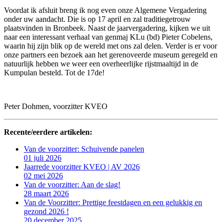
Voordat ik afsluit breng ik nog even onze Algemene Vergadering
onder uw aandacht. Die is op 17 april en zal traditiegetrouw
plaatsvinden in Bronbeek. Naast de jaarvergadering, kijken we uit
naar een interessant verhaal van genmaj KLu (bd) Pieter Cobelens,
waarin hij zijn blik op de wereld met ons zal delen. Verder is er voor
onze partners een bezoek aan het gerenoveerde museum geregeld en
natuurlijk hebben we weer een overheerlijke rijstmaaltijd in de
Kumpulan besteld. Tot de 17de!
Peter Dohmen, voorzitter KVEO
Recente/eerdere artikelen:
Van de voorzitter: Schuivende panelen
01 juli 2026
Jaarrede voorzitter KVEO | AV 2026
02 mei 2026
Van de voorzitter: Aan de slag!
28 maart 2026
Van de Voorzitter: Prettige feestdagen en een gelukkig en
gezond 2026 !
20 december 2025