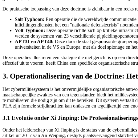
De praktische toepassing van deze doctrine is zichtbaar in een reeks r
Salt Typhoon:
Een operatie die de wereldwijde communicatie-in
inlichtingendiensten het een "nationale defensiecrisis" noemden
Volt Typhoon:
Deze operatie richtte zich op kritieke infrastr
werden de systemen van 23 verschillende pijpleidingoperatore
APT31 en APT40:
Deze door de staat gesponsorde groeperinge
universiteiten in de VS en Europa, met als doel spionage en het
Deze operaties illustreren een strategie die niet gericht is op een di
effectief uit te voeren, heeft China een specifieke organisatorische st
3. Operationalisering van de Doctrine: He
Het cybermilitiesysteem is het onvermijdelijke organisatorische antwo
maatschappelijke zwaktes van een tegenstander, biedt het militiesys
te mobiliseren die nodig zijn om dit te bereiken. Dit systeem vertaal
PLA zijn formele strijdkrachten kan ontlasten en tegelijkertijd een en
3.1 Evolutie onder Xi Jinping: De Professionalisering
Onder het leiderschap van Xi Jinping is de status van de cybermilitie
artikel uit 2017 van An Weiping, destijds plaatsvervangend stafchef