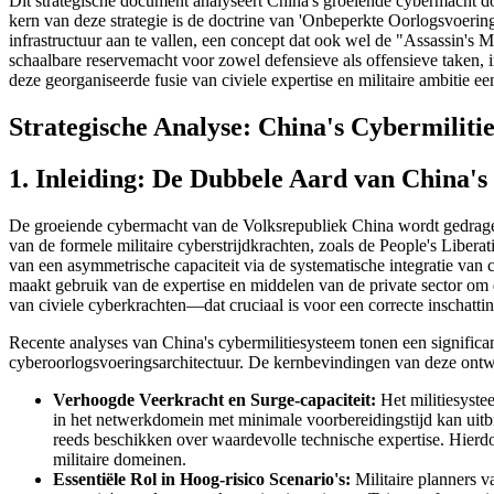
Dit strategische document analyseert China's groeiende cybermacht doo
kern van deze strategie is de doctrine van 'Onbeperkte Oorlogsvoering'
infrastructuur aan te vallen, een concept dat ook wel de "Assassin's
schaalbare reservemacht voor zowel defensieve als offensieve taken, i
deze georganiseerde fusie van civiele expertise en militaire ambitie e
Strategische Analyse: China's Cybermiliti
1. Inleiding: De Dubbele Aard van China'
De groeiende cybermacht van de Volksrepubliek China wordt gedragen 
van de formele militaire cyberstrijdkrachten, zoals de People's Libe
van een asymmetrische capaciteit via de systematische integratie van c
maakt gebruik van de expertise en middelen van de private sector om de
van civiele cyberkrachten—dat cruciaal is voor een correcte inschattin
Recente analyses van China's cybermilitiesysteem tonen een significan
cyberoorlogsvoeringsarchitectuur. De kernbevindingen van deze ontwi
Verhoogde Veerkracht en Surge-capaciteit:
Het militiesyste
in het netwerkdomein met minimale voorbereidingstijd kan uitbre
reeds beschikken over waardevolle technische expertise. Hierdoo
militaire domeinen.
Essentiële Rol in Hoog-risico Scenario's:
Militaire planners v