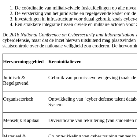
De coördinatie van militair-civiele fusieafdelingen op alle nive
De versterking van het juridische en regelgevende kader om de i
Investeringen in infrastructuur voor duaal gebruik, zoals cybe
Een strakkere integratie tussen civiele en militaire actoren voor z
De
2018 National Conference on Cybersecurity and Informatization
w
cyberdefensie, maar dat de inzet hiervan uitsluitend mag plaatsvinden 
staatscontrole over de nationale veiligheid zou eroderen. De hervorm
Hervormingsgebied
Kerninitiatieven
Juridisch &
Gebruik van permissieve wetgeving (zoals de C
Regelgevend
Organisatorisch
Ontwikkeling van "cyber defense talent data
System.
Menselijk Kapitaal
Diversificatie van rekrutering (van studenten n
Materieel &
Co-ontwikkeling van cyber training ranges in