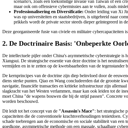
scenario's, zoals een toekomstige invasie van Taiwan of een cr
maar ook om offensieve cybermissies aan te vullen, zoals misle
Professionalisering en Diversificatie:
Onder leiding van Xi Jinp
was op universiteiten en staatsbedrijven, is uitgebreid naar c
prikkels wordt de private sector steeds dieper geïntegreerd in de
Deze georganiseerde fusie van civiele en militaire cybercapaciteiten i
2. De Doctrinaire Basis: 'Onbeperkte Oorl
De intellectuele pijler onder China's asymmetrische cyberstrategie 
Xiangsui. De strategische essentie van deze doctrine is het neutralis
vermijden en in te zetten op de kwetsbaarheden van de tegenstander bui
De kernprincipes van de doctrine zijn diep beïnvloed door de eeuwen
diens sterke punten. Qiao en Wang concludeerden dat de grootste kwet
navigatie, financiële transacties en kritieke infrastructuur zijn allem
slagkracht van het Westen verlammen, maar kan ook leiden tot de inee
moet China "de wapens bouwen die bij de strijd passen". Concrete vo
worden beschouwd.
Dit leidt tot het concept van de
"Assassin's Mace"
: het strategische
capaciteiten die de conventionele krachtsverhoudingen tenietdoen. Cyb
schade toebrengen aan de economische en sociale stabiliteit van een t
goedkope, asymmetrische methode om een massale, schaalbare cyberca