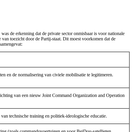
was de erkenning dat de private sector onmisbaar is voor nationale
r van toezicht door de Partij-staat. Dit moest voorkomen dat de
 samengevat:
 en de normalisering van civiele mobilisatie te legitimeren.
prichting van een nieuw Joint Command Organization and Operation
g van technische training en politiek-ideologische educatie.
sting (zoals commandovoertuigen en voor BeiDou-satellieten