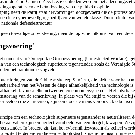
isis in de Zuid-Chinese Zee. Deze eenheden worden niet alleen ingezet
idingsoperaties en de beïnvloeding van de publieke opinie.
ing heeft de Partij-staat hervormingen doorgevoerd die de professionalit
ommerciële cyberbeveiligingsbedrijven van wereldklasse. Door middel v
 nationale defensiestructuur.
s geen toevallige ontwikkeling, maar de logische uitkomst van een decenn
ogsvoering'
is het concept van 'Onbeperkte Oorlogsvoering' (Unrestricted Warfare)
eren van een technologisch superieure tegenstander, zoals de Verenigde 
ten het traditionele slagveld.
oude leringen van de Chinese strateeg Sun Tzu, die pleitte voor het aa
sbaarheid van het Westen de diepe afhankelijkheid van technologie is,
aal afhankelijk van satellietnetwerken en computersystemen. Het uitschak
nstorting van de samenleving. In plaats van "de strijd te voeren die b
orbeelden die zij noemen, zijn een door de mens veroorzaakte beurscr
 principe om een technologisch superieure tegenstander te neutraliseren
eraanvallen zijn een perfect voorbeeld van een dergelijk wapen. Ze zij
egenstander. In bredere zin kan het cybermilitiesysteem als geheel wor
paciteit te genereren die een technologisch superieure maar numeriek