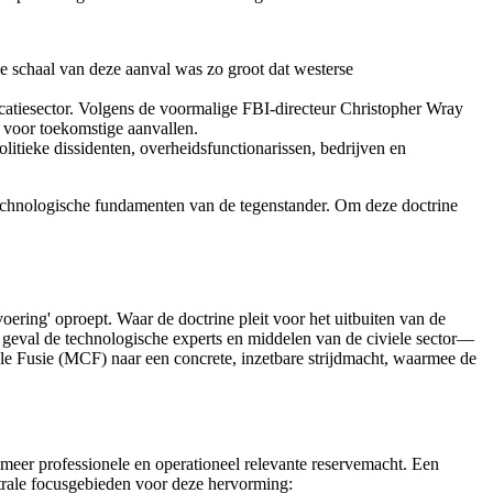
e schaal van deze aanval was zo groot dat westerse
icatiesector. Volgens de voormalige FBI-directeur Christopher Wray
 voor toekomstige aanvallen.
itieke dissidenten, overheidsfunctionarissen, bedrijven en
de technologische fundamenten van de tegenstander. Om deze doctrine
ering' oproept. Waar de doctrine pleit voor het uitbuiten van de
 geval de technologische experts en middelen van de civiele sector—
iele Fusie (MCF) naar een concrete, inzetbare strijdmacht, waarmee de
n meer professionele en operationeel relevante reservemacht. Een
trale focusgebieden voor deze hervorming: