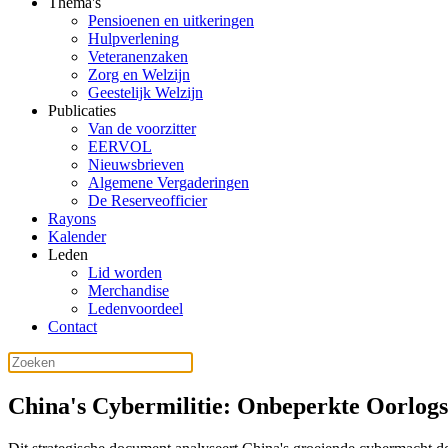
Thema's
Pensioenen en uitkeringen
Hulpverlening
Veteranenzaken
Zorg en Welzijn
Geestelijk Welzijn
Publicaties
Van de voorzitter
EERVOL
Nieuwsbrieven
Algemene Vergaderingen
De Reserveofficier
Rayons
Kalender
Leden
Lid worden
Merchandise
Ledenvoordeel
Contact
China's Cybermilitie: Onbeperkte Oorlogs