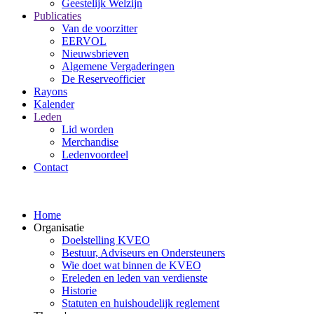
Geestelijk Welzijn
Publicaties
Van de voorzitter
EERVOL
Nieuwsbrieven
Algemene Vergaderingen
De Reserveofficier
Rayons
Kalender
Leden
Lid worden
Merchandise
Ledenvoordeel
Contact
Home
Organisatie
Doelstelling KVEO
Bestuur, Adviseurs en Ondersteuners
Wie doet wat binnen de KVEO
Ereleden en leden van verdienste
Historie
Statuten en huishoudelijk reglement