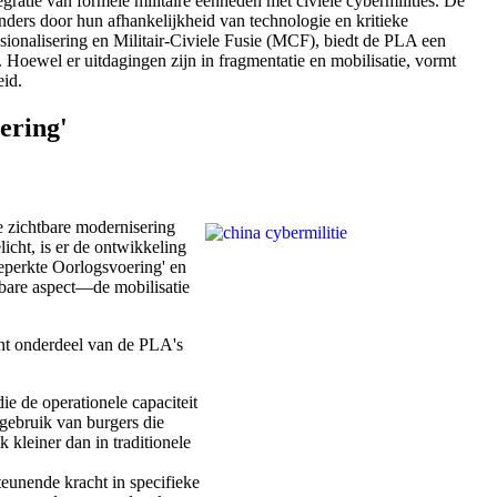
gratie van formele militaire eenheden met civiele cybermilities. De
anders door hun afhankelijkheid van technologie en kritieke
sionalisering en Militair-Civiele Fusie (MCF), biedt de PLA een
. Hoewel er uitdagingen zijn in fragmentatie en mobilisatie, vormt
eid.
ering'
e zichtbare modernisering
icht, is er de ontwikkeling
beperkte Oorlogsvoering' en
htbare aspect—de mobilisatie
vant onderdeel van de PLA's
e de operationele capaciteit
 gebruik van burgers die
 kleiner dan in traditionele
teunende kracht in specifieke