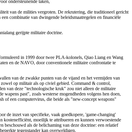
 voor ondersteunende taken,
eit van de milities vergroten. De rekrutering, die traditioneel gericht
an een combinatie van dwingende beleidsmaatregelen en financiële
ialang gerijpte militaire doctrine.
, geformuleerd in 1999 door twee PLA-kolonels, Qiao Liang en Wang
Staten en de NAVO, door conventionele militaire confrontatie te
nvallen van de zwakke punten van de vijand en het vermijden van
 zowel op militair als op civiel gebied. Command & control,
elen van deze "technologische kruk" zou niet alleen de militaire
ij de wapens past", zoals westerse mogendheden volgens hen doen,
ash of een computervirus, die beide als "new-concept weapons"
 door de inzet van specifieke, vaak goedkopere, 'game-changing'
n kostenefficiënt, moeilijk te attribueren en kunnen verwoestende
den beschouwd als de belichaming van deze doctrine: een relatief
 beperkte tegenstander kan overweldigen.