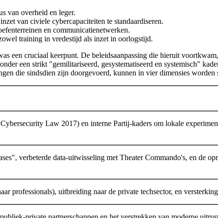
aus van overheid en leger.
nzet van civiele cybercapaciteiten te standaardiseren.
r-oefenterreinen en communicatienetwerken.
owel training in vredestijd als inzet in oorlogstijd.
as een cruciaal keerpunt. De beleidsaanpassing die hieruit voortkwam, 
onder een strikt "gemilitariseerd, gesystematiseerd en systemisch" kade
ingen die sindsdien zijn doorgevoerd, kunnen in vier dimensies worden
ybersecurity Law 2017) en interne Partij-kaders om lokale experimenten
bases", verbeterde data-uitwisseling met Theater Commando's, en de o
aar professionals), uitbreiding naar de private techsector, en versterkin
 publiek-private partnerschappen en het verstrekken van moderne uitru