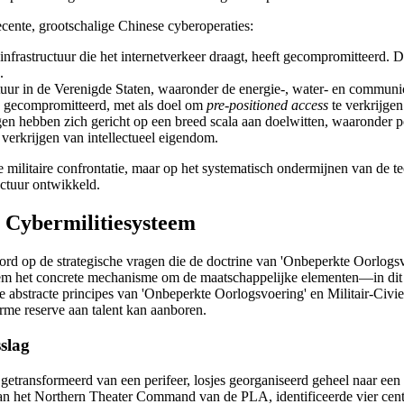
ecente, grootschalige Chinese cyberoperaties:
frastructuur die het internetverkeer draagt, heeft gecompromitteerd. D
.
uctuur in de Verenigde Staten, waaronder de energie-, water- en commun
n gecompromitteerd, met als doel om
pre-positioned access
te verkrijgen
n hebben zich gericht op een breed scala aan doelwitten, waaronder pol
 verkrijgen van intellectueel eigendom.
recte militaire confrontatie, maar op het systematisch ondermijnen van 
ructuur ontwikkeld.
t Cybermilitiesysteem
ord op de strategische vragen die de doctrine van 'Onbeperkte Oorlogsvo
teem het concrete mechanisme om de maatschappelijke elementen—in dit
t de abstracte principes van 'Onbeperkte Oorlogsvoering' en Militair-Civ
orme reserve aan talent kan aanboren.
sslag
s getransformeerd van een perifeer, losjes georganiseerd geheel naar ee
 van het Northern Theater Command van de PLA, identificeerde vier cen