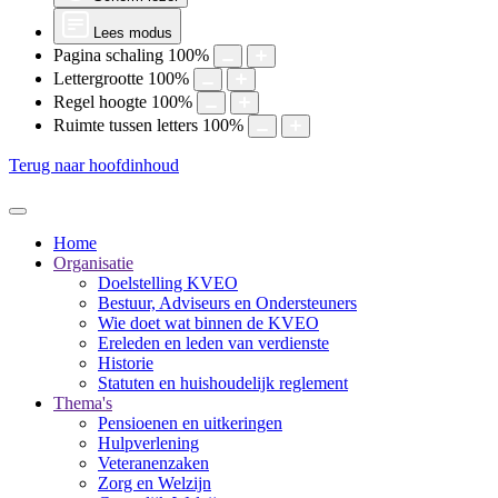
Lees modus
Pagina schaling
100
%
Lettergrootte
100
%
Regel hoogte
100
%
Ruimte tussen letters
100
%
Terug naar hoofdinhoud
Home
Organisatie
Doelstelling KVEO
Bestuur, Adviseurs en Ondersteuners
Wie doet wat binnen de KVEO
Ereleden en leden van verdienste
Historie
Statuten en huishoudelijk reglement
Thema's
Pensioenen en uitkeringen
Hulpverlening
Veteranenzaken
Zorg en Welzijn