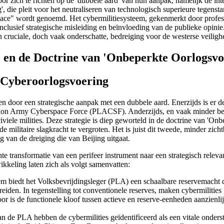
r zich te richten op de 'dubbele aard' van hun aanpak, namelijk de inte
, die pleit voor het neutraliseren van technologisch superieure tegenst
 Mace" wordt genoemd. Het cybermilitiesysteem, gekenmerkt door profes
nclusief strategische misleiding en beïnvloeding van de publieke opinie
en cruciale, doch vaak onderschatte, bedreiging voor de westerse veiligh
e en de Doctrine van 'Onbeperkte Oorlogsvo
s Cyberoorlogsvoering
door een strategische aanpak met een dubbele aard. Enerzijds is er d
ration Army Cyberspace Force (PLACSF). Anderzijds, en vaak minder bel
iviele milities. Deze strategie is diep geworteld in de doctrine van 'On
 militaire slagkracht te vergroten. Het is juist dit tweede, minder zic
g van de dreiging die van Beijing uitgaat.
te transformatie van een perifeer instrument naar een strategisch rele
kkeling laten zich als volgt samenvatten:
em biedt het Volksbevrijdingsleger (PLA) een schaalbare reservemacht di
iden. In tegenstelling tot conventionele reserves, maken cybermilities
r is de functionele kloof tussen actieve en reserve-eenheden aanzienlijk
an de PLA hebben de cybermilities geïdentificeerd als een vitale onders